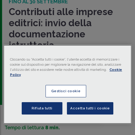
FINO AL 30 SETTEMBRE
Contributi alle imprese
editrici: invio della
documentazione
istruttoria
Il
Dipartimento per l'informazione e l'editoria
ha
Cliccando su “Accetta tutti i cookie”, l'utente accetta di memorizzare i
comunicato la
riattivazione della piattaforma
per la
cookie sul dispositivo per migliorare la navigazione del sito, analizzare
gestione delle domande per l'ammissione ai
contributi
l'utilizzo del sito e assistere nelle nostre attività di marketing.
Cookie
diretti
per l'anno
2024
a favore delle
imprese editrici
di
Policy
quotidiani, editi e diffusi in Italia o all'estero, nonché delle
imprese editrici di periodici editi e diffusi in Italia.
Gestisci cookie
di
Pietro Mosella
-
Giornalista pubblicista
Rifiuta tutti
Accetta tutti i cookie
Traduci con IA
Ascolta la news
Tempo di lettura
8 min.