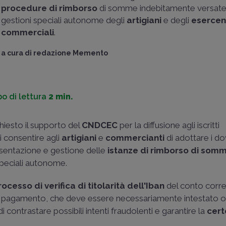
procedure di rimborso
di somme indebitamente versate 
gestioni speciali autonome degli
artigiani
e degli
esercent
commerciali
.
a cura di
redazione Memento
o di lettura
2 min.
hiesto il supporto del
CNDCEC
per la diffusione agli iscritti
 di consentire agli
artigiani
e
commercianti
di adottare i do
esentazione e gestione delle
istanze di rimborso di som
 speciali autonome.
rocesso di verifica di titolarità dell'Iban
del conto corre
 il pagamento, che deve essere necessariamente intestato 
e di contrastare possibili intenti fraudolenti e garantire la
cert