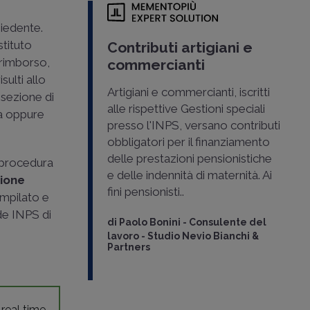
hiedente.
stituto
Contributi artigiani e
 rimborso,
commercianti
sulti allo
Artigiani e commercianti, iscritti
 sezione di
alle rispettive Gestioni speciali
ca oppure
presso l'INPS, versano contributi
obbligatori per il finanziamento
delle prestazioni pensionistiche
a procedura
e delle indennità di maternità. Ai
zione
fini pensionisti..
ompilato e
de INPS di
di
Paolo Bonini
-
Consulente del
lavoro - Studio Nevio Bianchi &
Partners
 real time,