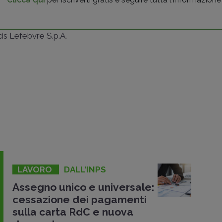
ncis Lefebvre S.p.A.
LAVORO
DALL'INPS
Assegno unico e universale:
cessazione dei pagamenti
sulla carta RdC e nuova