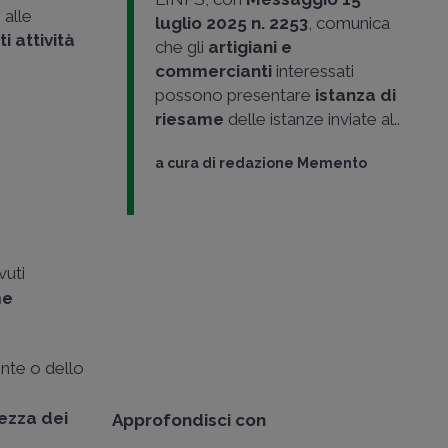
alle
luglio 2025 n. 2253
, comunica
i attività
che gli
artigiani e
commercianti
interessati
possono presentare
istanza di
riesame
delle istanze inviate al..
a cura di
redazione Memento
vuti
me
nte o dello
o
ezza dei
Approfondisci con