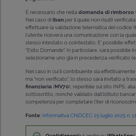
È necessario che nella
domanda di rimborso
Nel caso di
Iban
per il quale non risulti verificat
effettuare la validazione telematica del codice I
l'utente riceverà una comunicazione con la quale 
stesso intestato o cointestato. E' possibile effe
“Esito Domande”. In particolare, sarà possibile i
selezionarne uno già in precedenza verificato (ev
Nel caso in cui il contribuente sia effettivamente
ma “non verificato”, lo stesso sarà invitato a tr
finanziaria
(
MV70
), reperibile sul sito INPS, 
sottoscritto, nonché validato dall'istituto banca
competenza per completare l'iter di riconoscim
Fonte
:
Informativa CNDCEC 15 luglio 2025 n. 1
Quotidianopiù
è anche su
WhatsApp
!