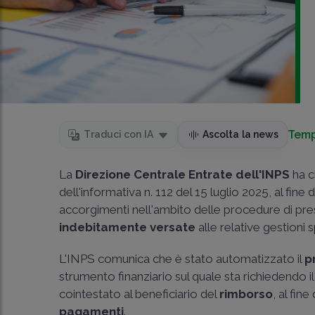
Temp
Traduci con IA
Ascolta la news
La
Direzione Centrale Entrate dell'INPS
ha c
dell'
informativa n. 112 del 15 luglio 2025
, al fine
accorgimenti nell'ambito delle procedure di pr
indebitamente versate
alle relative gestioni
L'INPS comunica che è stato automatizzato il
p
strumento finanziario sul quale sta richiedendo
cointestato al beneficiario del
rimborso
, al fin
pagamenti
.