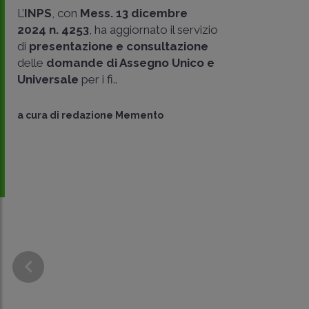
L’
INPS
, con
Mess. 13 dicembre
2024 n. 4253
, ha aggiornato il servizio
di
presentazione e consultazione
delle
domande di Assegno Unico e
Universale
per i fi..
CONDIVIDI
a cura di
redazione Memento
SU