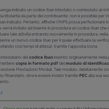
venga indicato un codice Iban intestato o cointestato al ric
a la titolarità da parte del contribuente, non è possibile per l'i
ban indicato. Pertanto, affinché l'INPS possa perfezionare il
verrà invitato ad inserire in procedura un codice Iban che ri
ttuare tale attività entrando nuovamente in procedura, nella
nserire un nuovo codice Iban per il quale effettuare la verifi
itando così tempi di attesa), tramite l'apposita icona.
 intestatario del
codice Iban
inserito originariamente nell
asmettere
copia in formato pdf
del
modulo di identifica
alla sezione Prestazioni/Moduli. Tale modulo, debitamente c
rio/finanziario, dovrà essere inviato tramite
PEC
alla sua se
ento.
12
Clicca qui
per iscriverti gratis e seguire tutta l'informazione