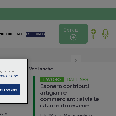
Servizi
NDO DIGITALE
SPECIALI
+
-
Vedi anche
gliorare la
okie Policy
LAVORO
DALL'INPS
Esonero contributi
tti i cookie
artigiani e
giani
commercianti: al via le
istanze di riesame
to le
L’INPS, con
Messaggio 15