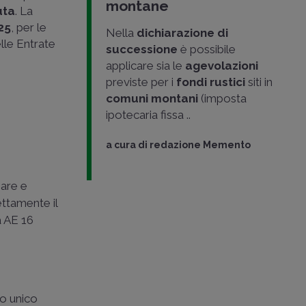
montane
uta
. La
25
, per le
Nella
dichiarazione di
elle Entrate
successione
è possibile
applicare sia le
agevolazioni
previste per i
fondi rustici
siti in
comuni montani
(imposta
ipotecaria fissa ..
a cura di
redazione Memento
are e
ettamente il
 AE 16
to unico