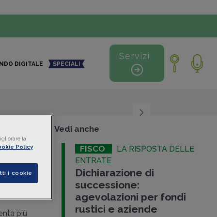
Servizi
NDO DIGITALE
SPECIALI
+
-
Vedi anche
gliorare la
okie Policy
FISCO
LA RISPOSTA DELLE
ù
ENTRATE
Dichiarazione di
matico
tti i cookie
successione:
agevolazioni per fondi
rustici e aziende
enta più