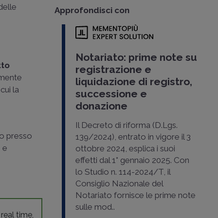
delle
Approfondisci con
Notariato: prime note su
tto
registrazione e
lmente
liquidazione di registro,
cui la
successione e
donazione
Il Decreto di riforma (D.Lgs.
o o presso
139/2024), entrato in vigore il 3
o e
ottobre 2024, esplica i suoi
effetti dal 1° gennaio 2025. Con
lo Studio n. 114-2024/T, il
Consiglio Nazionale del
Notariato fornisce le prime note
sulle mod..
 real time,