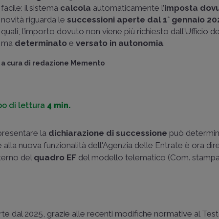
facile: il sistema
calcola
automaticamente l’
imposta dov
novità riguarda le
successioni aperte dal 1° gennaio 20
quali, l’importo dovuto non viene più richiesto dall’Ufficio d
ma
determinato
e
versato in autonomia
.
a cura di
redazione Memento
o di lettura
4 min.
 presentare la
dichiarazione di successione
può determin
 alla nuova funzionalità dell'Agenzia delle Entrate è ora dir
nterno del
quadro EF
del modello telematico (
Com. stampa
te dal 2025, grazie alle recenti modifiche normative al Tes