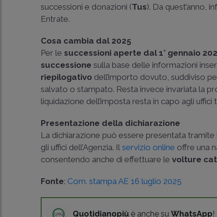
successioni e donazioni (
Tus
). Da quest’anno, in
Entrate.
Cosa cambia dal 2025
Per le
successioni aperte dal 1° gennaio 20
successione
sulla base delle informazioni inser
riepilogativo
dell’importo dovuto, suddiviso pe
salvato o stampato. Resta invece invariata la pr
liquidazione dell’imposta resta in capo agli uffici t
Presentazione della dichiarazione
La dichiarazione può essere presentata tramite 
gli uffici dell’Agenzia. Il
servizio online
offre una n
consentendo anche di effettuare le
volture cat
Fonte
:
Com. stampa AE 16 luglio 2025
Quotidianopiù
è anche su
WhatsApp
!