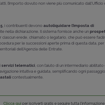
fatti, l’importo dovuto non viene più comunicato dall’Ufficio 
25
, i contribuenti devono
autoliquidare l’imposta di
ite nella dichiarazione. Il sistema fornisce anche un
prospe
r ciascun erede, chiamato o legatario, che può essere faci
ocedura per le successioni aperte prima di questa data, per 
erritoriali dell’Agenzia delle Entrate.
i
servizi telematici
, con l’aiuto di un intermediario abilitat
avigazione intuitiva e guidata, semplificando ogni passaggi
astali
contestualmente.
Clicca qui
per iscriverti gratis e seguire tutta l'informazione