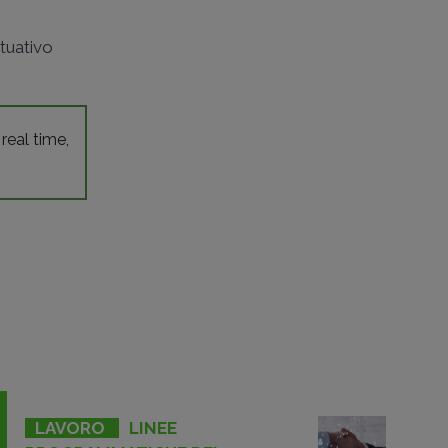
ttuativo
 real time,
LAVORO
LINEE