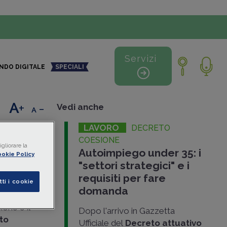
Servizi
NDO DIGITALE
SPECIALI
+
-
Vedi anche
LAVORO
DECRETO
COESIONE
gliorare la
Autoimpiego under 35: i
okie Policy
"settori strategici" e i
requisiti per fare
tti i cookie
domanda
erto con il
ione e il
Dopo l'arrivo in Gazzetta
to
Ufficiale del
Decreto attuativo