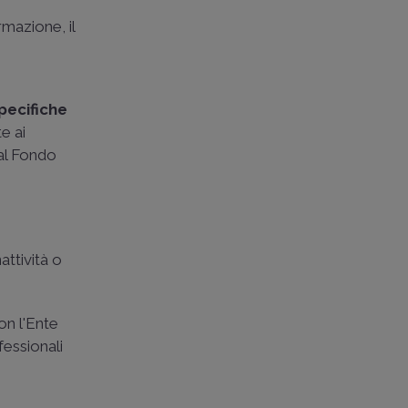
mazione, il
pecifiche
te ai
dal Fondo
attività o
on l'Ente
fessionali