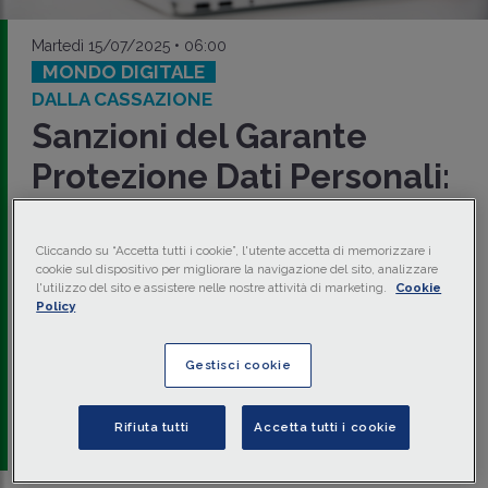
Martedì 15/07/2025 • 06:00
MONDO DIGITALE
DALLA CASSAZIONE
Sanzioni del Garante
Protezione Dati Personali:
perimetrazione dei
termini
Cliccando su “Accetta tutti i cookie”, l'utente accetta di memorizzare i
cookie sul dispositivo per migliorare la navigazione del sito, analizzare
l'utilizzo del sito e assistere nelle nostre attività di marketing.
Cookie
Con sentenza 8 luglio 2025 n. 18583, la Cassazione ha
Policy
elaborato un principio di diritto fondato sulla distinzione
strutturale e funzionale del
procedimento
amministrativo
del
Garante per la protezione dei dati
Gestisci cookie
personali
volto all'irrogazione delle
sanzioni
.
di
Massimiliano Nicotra
-
Avvocato, senior partner di
Rifiuta tutti
Accetta tutti i cookie
Qubit Law Firm & Partners