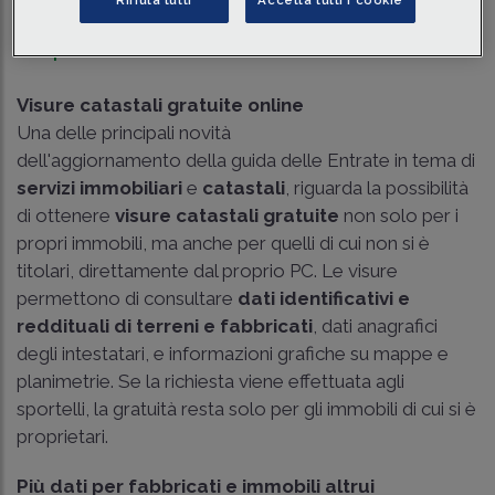
Traduci con IA
Ascolta la news
Tempo di lettura
2 min.
Visure catastali gratuite online
Una delle principali novità
dell'aggiornamento della guida delle Entrate in tema di
servizi immobiliari
e
catastali
, riguarda la possibilità
di ottenere
visure catastali gratuite
non solo per i
propri immobili, ma anche per quelli di cui non si è
titolari, direttamente dal proprio PC. Le visure
permettono di consultare
dati identificativi e
reddituali di terreni e fabbricati
, dati anagrafici
degli intestatari, e informazioni grafiche su mappe e
planimetrie. Se la richiesta viene effettuata agli
sportelli, la gratuità resta solo per gli immobili di cui si è
proprietari.
Più dati per fabbricati e immobili altrui