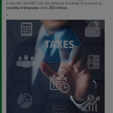
il Decreto del MEF che disciplina le modalità di accesso al
credito d'imposta
della
ZES Unica
.
<..