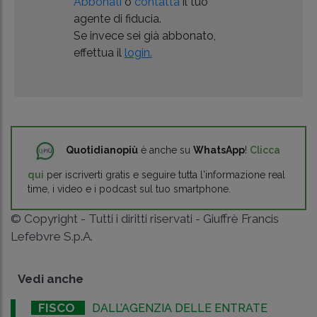
Abbonati
o
contatta
il tuo
agente di fiducia.
Se invece sei già abbonato,
effettua il
login.
Quotidianopiù
è anche su
WhatsApp
!
Clicca
qui
per iscriverti gratis e seguire tutta l'informazione real
time, i video e i podcast sul tuo smartphone.
© Copyright - Tutti i diritti riservati - Giuffrè Francis
Lefebvre S.p.A.
Vedi anche
FISCO
DALL’AGENZIA DELLE ENTRATE