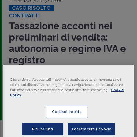
Lunedì 14/07/2025 • 06:00
CASO RISOLTO
CONTRATTI
Tassazione acconti nei
preliminari di vendita:
autonomia e regime IVA e
registro
Il pagamento di acconti nei
contratti preliminari di
compravendita
rappresenta un'obbligazione autonoma,
Cliccando su “Accetta tutti i cookie”, l'utente accetta di memorizzare i
soggetta a distinta tassazione. Gli
acconti
sono tassati in
cookie sul dispositivo per migliorare la navigazione del sito, analizzare
misura fissa se soggetti a
IVA
, in modo proporzionale se
l'utilizzo del sito e assistere nelle nostre attività di marketing.
Cookie
esclusi dal regime IVA, con restituzione dell'imposta in caso
Policy
di mancata stipula del
definitivo
.
di
Maurizio Tarantino
-
Avvocato
Gestisci cookie
Rifiuta tutti
Accetta tutti i cookie
Traduci con IA
Ascolta la news