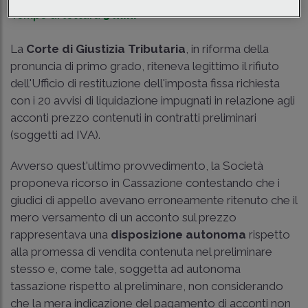
Tempo di lettura
3 min.
La
Corte di Giustizia Tributaria
, in riforma della
pronuncia di primo grado, riteneva legittimo il rifiuto
dell'Ufficio di restituzione dell'imposta fissa richiesta
con i 20 avvisi di liquidazione impugnati in relazione agli
acconti prezzo contenuti in contratti preliminari
(soggetti ad IVA).
Avverso quest'ultimo provvedimento, la Società
proponeva ricorso in Cassazione contestando che i
giudici di appello avevano erroneamente ritenuto che il
mero versamento di un acconto sul prezzo
rappresentava una
disposizione autonoma
rispetto
alla promessa di vendita contenuta nel preliminare
stesso e, come tale, soggetta ad autonoma
tassazione rispetto al preliminare, non considerando
che la mera indicazione del pagamento di acconti non