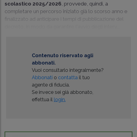
scolastico 2025/2026
, provvede, quindi, a
completare un percorso iniziato già lo scorso anno e
finalizzato ad anticipare i tempi di pubblicazione del
decreto, in modo da garantire l'avvio degli interv...
Contenuto riservato agli
abbonati.
Vuoi consultarlo integralmente?
Abbonati
o
contatta
il tuo
agente di fiducia.
Se invece sei già abbonato,
effettua il
login.