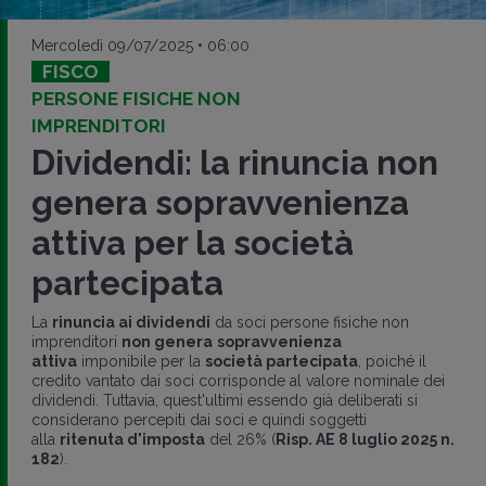
Mercoledì 09/07/2025 • 06:00
FISCO
PERSONE FISICHE NON
IMPRENDITORI
Dividendi: la rinuncia non
genera sopravvenienza
attiva per la società
partecipata
La
rinuncia ai dividendi
da soci persone fisiche non
imprenditori
non genera
sopravvenienza
attiva
imponibile per la
società partecipata
, poiché il
credito vantato dai soci corrisponde al valore nominale dei
dividendi. Tuttavia, quest'ultimi essendo già deliberati si
considerano percepiti dai soci e quindi soggetti
alla
ritenuta d'imposta
del 26% (
Risp. AE 8 luglio 2025 n.
182
).