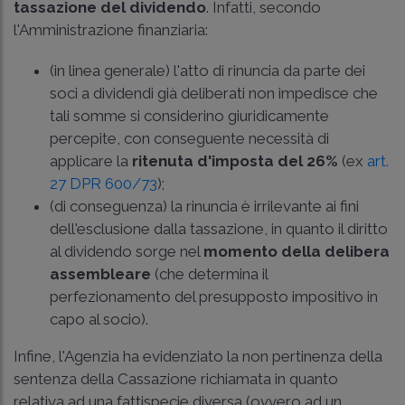
tassazione del dividendo
. Infatti, secondo
l'Amministrazione finanziaria:
(in linea generale) l'atto di rinuncia da parte dei
soci a dividendi già deliberati non impedisce che
tali somme si considerino giuridicamente
percepite, con conseguente necessità di
applicare la
ritenuta d'imposta del 26%
(ex
art.
27 DPR 600/73
);
(di conseguenza) la rinuncia è irrilevante ai fini
dell'esclusione dalla tassazione, in quanto il diritto
al dividendo sorge nel
momento della delibera
assembleare
(che determina il
perfezionamento del presupposto impositivo in
capo al socio).
Infine, l'Agenzia ha evidenziato la non pertinenza della
sentenza della Cassazione richiamata in quanto
relativa ad una fattispecie diversa (ovvero ad un