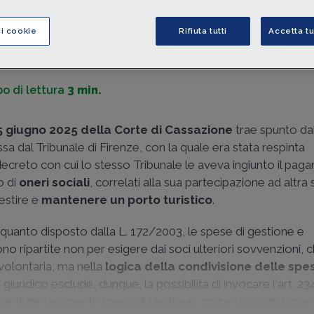
distinto e diverso tra socio e società
.
ci cookie
Rifiuta tutti
Accetta tu
di
Paola Sabatino
-
Dottore commercialista
o di lettura
3 min.
5 giugno 2025 della Corte di Cassazione
trae spunto da
a dal Tribunale di Firenze, con la quale era stata respinta
decreto con cui lo stesso Tribunale le aveva ingiunto il pag
o di
oneri sociali
, correlati alla sua partecipazione ad altra 
estire e
mantenere un porto turistico
.
 quanto disposto dalla
L. 172/2003
, le spese di gestione e
no ripartite non per esigere dai soci ulteriori sovvenzioni, 
volontaria, ma nella
logica della condivisione delle spe
giuridico esclude, dunque, la possibilità di invocare l'art. 23
mme di denaro per le spese di gestione, come la condivisone d