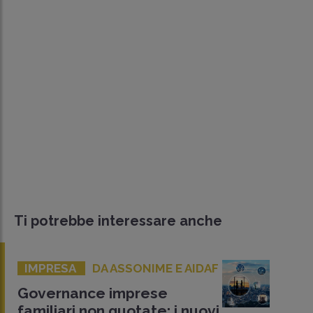
Ti potrebbe interessare anche
IMPRESA
DA ASSONIME E AIDAF
Governance imprese
familiari non quotate: i nuovi