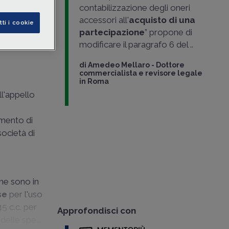
contabilizzazione degli oneri
accessori all'
acquisto di una
tti i cookie
partecipazione
” propone di
modificare il paragrafo 6 del ..
di
Amedeo Mellaro
-
Dottore
commercialista e revisore legale
in Roma
ll'appello
amento di
società di
che sono in
se
per l'uso
45 c.c. per
Approfondisci con
elle spe...