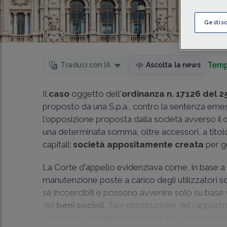
Gestis
Temp
Traduci con IA
Ascolta la news
Il
caso
oggetto dell'
ordinanza n. 17126 del 2
proposto da una S.p.a., contro la sentenza emess
l'opposizione proposta dalla società avverso il 
una determinata somma, oltre accessori, a titol
capitali;
società appositamente creata
per g
La Corte d'appello evidenziava come, in base a
manutenzione poste a carico degli utilizzatori so
sé incoercibili e possono avvenire solo su base 
dei
beni sociali
. Tale ricostruzione del rapporto 
sostenere l'inesigibilità da parte del CdA di so