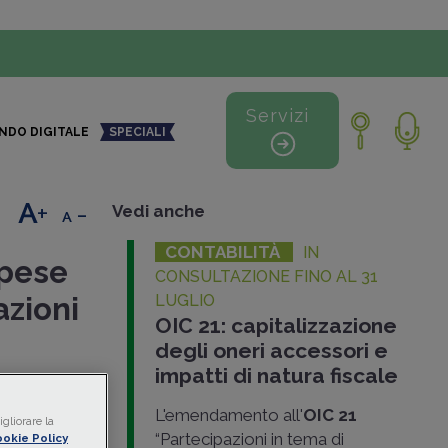
Servizi
NDO DIGITALE
SPECIALI
+
-
Vedi anche
CONTABILITÀ
IN
spese
CONSULTAZIONE FINO AL 31
zioni
LUGLIO
OIC 21: capitalizzazione
degli oneri accessori e
impatti di natura fiscale
lito che,
l
diritto
L'emendamento all'
OIC 21
gliorare la
apporto
“Partecipazioni in tema di
okie Policy