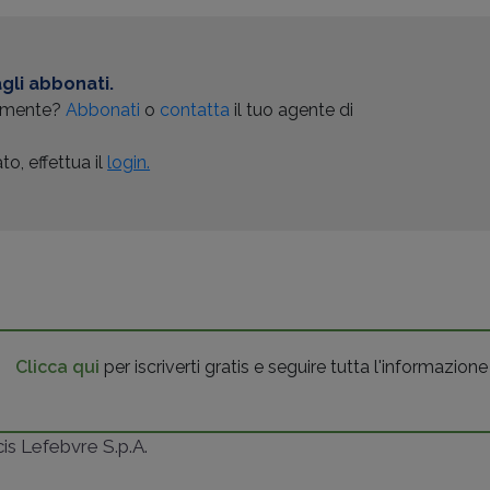
gli abbonati.
almente?
Abbonati
o
contatta
il tuo agente di
o, effettua il
login.
Clicca qui
per iscriverti gratis e seguire tutta l'informazione
ncis Lefebvre S.p.A.