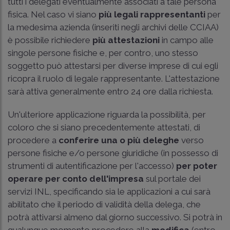
tutti i delegati eventualmente associati a tale persona
fisica. Nel caso vi siano
più legali rappresentanti
per
la medesima azienda (inseriti negli archivi delle CCIAA)
è possibile richiedere
più attestazioni
in campo alle
singole persone fisiche e, per contro, uno stesso
soggetto può attestarsi per diverse imprese di cui egli
ricopra il ruolo di legale rappresentante. L'attestazione
sarà attiva generalmente entro 24 ore dalla richiesta.
Un'ulteriore applicazione riguarda la possibilità, per
coloro che si siano precedentemente attestati, di
procedere a
conferire una o più deleghe
verso
persone fisiche e/o persone giuridiche (in possesso di
strumenti di autentificazione per l'accesso)
per poter
operare per conto dell'impresa
sul portale dei
servizi INL, specificando sia le applicazioni a cui sarà
abilitato che il periodo di validità della delega, che
potrà attivarsi almeno dal giorno successivo. Si potrà in
qualunque momento procedere alla
modifica
(entro