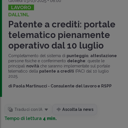
Giovedì 03/07/2025 • 06:00
LAVORO
DALL'INL
Patente a crediti: portale
telematico pienamente
operativo dal 10 luglio
Completamento del sistema di
punteggio
,
attestazione
persone fisiche e conferimento
deleghe
: queste le
principali
novità
che saranno implementate sul portale
telematico della
patente a crediti
(PAC) dal 10 luglio
2025.
di
Paola Martinucci
-
Consulente del lavoro e RSPP
Traduci con IA
Ascolta la news
Tempo di lettura
4 min.