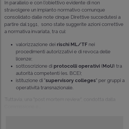
In parallelo e con l'obiettivo evidente di non
stravolgere un impianto normativo comunque
consolidato dalle note cinque Direttive succedutesi a
partire dal 1991, sono state suggerite azioni correttive
a normativa invariata, tra cui:
valorizzazione dei
rischi ML/TF
nei
procedimenti autorizzativi e di revoca delle
licenze;
sottoscrizione di
protocolli operativi
(
MoU
) tra
autorità competenti (es. BCE);
istituzione di "
supervisory colleges
" per gruppi a
operatività transnazionale.
Tuttavia, una "post mortem review", condotta dalla
Commissione e...