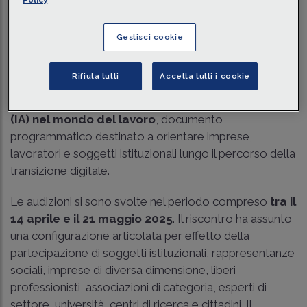
Tempo di lettura
3 min.
Gestisci cookie
Il Ministero del Lavoro e delle Politiche Sociali ha
annunciato il completamento della prima
Rifiuta tutti
Accetta tutti i cookie
consultazione pubblica
dedicata alle
Linee guida
per l’implementazione dell’intelligenza artificiale
(IA) nel mondo del lavoro
, documento
programmatico destinato a orientare imprese,
lavoratori e soggetti istituzionali lungo il percorso della
transizione digitale.
Le audizioni si sono svolte nel periodo compreso
tra il
14 aprile e il 21 maggio 2025
. Il riscontro ha assunto
una configurazione articolata per effetto della
partecipazione di soggetti istituzionali, rappresentanze
sociali, imprese di diversa dimensione, liberi
professionisti, associazioni di categoria, esperti di
settore, università, centri di ricerca e cittadini. Il