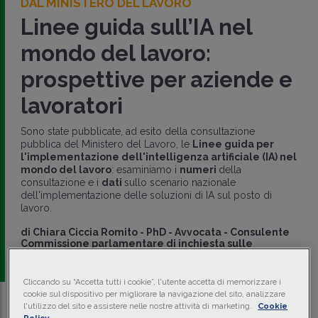
DAL MINISTERO DEL LAVORO
Linee guida sull’IA nel
mondo del lavoro:
prospettive per aziende e
lavoratori
Sono state pubblicate, ad esito della consultazione
pubblica del Ministero del Lavoro, le
Linee guida per
l'implementazione dell'intelligenza artificiale (IA) nel
mondo del lavoro
: esaminiamo i
numeri
della
consultazione e i
dati
sullo scenario nazionale
dell'implementazione delle soluzioni di IA sul posto di
lavoro.
di
Chiara Ciccia Romito
-
PhD - Avvocata - Consulente
Commissione parlamentare di inchiesta sulle
condizioni di lavoro
Cliccando su “Accetta tutti i cookie”, l'utente accetta di memorizzare i
cookie sul dispositivo per migliorare la navigazione del sito, analizzare
l'utilizzo del sito e assistere nelle nostre attività di marketing.
Cookie
Traduci con IA
Ascolta la news
Policy