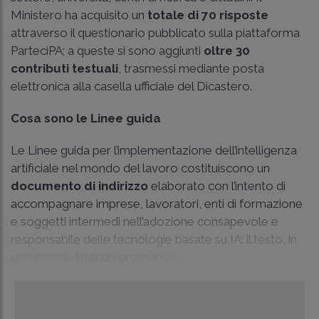
Ministero ha acquisito un
totale di 70 risposte
attraverso il questionario pubblicato sulla piattaforma
ParteciPA; a queste si sono aggiunti
oltre 30
contributi testuali
, trasmessi mediante posta
elettronica alla casella ufficiale del Dicastero.
Cosa sono le Linee guida
Le Linee guida per l’implementazione dell’intelligenza
artificiale nel mondo del lavoro costituiscono un
documento di indirizzo
elaborato con l’intento di
accompagnare imprese, lavoratori, enti di formazione
e soggetti intermedi nell’adozione consapevole e
responsabile delle tecnologie basate su IA: il testo, in
particolare, intende promuove...