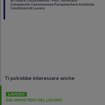
di
Chiara Ciccia Romito
-
PhD - Avvocato -
Consulente Commissione Parlamentare Inchiesta
Condizioni di Lavoro
Ti potrebbe interessare anche
LAVORO
DAL MINISTERO DEL LAVORO