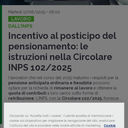
Martedì 17/06/2025 • 06:00
LAVORO
DALL'INPS
Incentivo al posticipo del
pensionamento: le
istruzioni nella Circolare
INPS 102/2025
I lavoratori che nel corso del 2025 maturino i requisiti per la
pensione anticipata ordinaria e flessibile
possono
optare per la richiesta di
rimanere al lavoro
e ottenere la
quota di contributi
a loro carico sotto forma di
retribuzione
. L'INPS, con la
Circolare 102/2025
, fornisce
le istruzioni operative e contabili.
di
Francesca Zucconi
-
Consulente del Lavoro in Pavia
Cliccando su “Accetta tutti i cookie”, l'utente accetta di memorizzare i
cookie sul dispositivo per migliorare la navigazione del sito, analizzare
l'utilizzo del sito e assistere nelle nostre attività di marketing.
Cookie