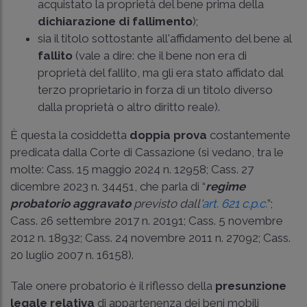
acquistato la proprietà del bene prima della
dichiarazione di fallimento
);
sia il titolo sottostante all'affidamento del bene al
fallito
(vale a dire: che il bene non era di
proprietà del fallito, ma gli era stato affidato dal
terzo proprietario in forza di un titolo diverso
dalla proprietà o altro diritto reale).
È questa la cosiddetta
doppia prova
costantemente
predicata dalla Corte di Cassazione (si vedano, tra le
molte:
Cass. 15 maggio 2024 n. 12958
;
Cass. 27
dicembre 2023 n. 34451
, che parla di “
regime
probatorio aggravato
previsto dall'
art. 621 c.p.c.
”;
Cass. 26 settembre 2017 n. 20191
;
Cass. 5 novembre
2012 n. 18932
;
Cass. 24 novembre 2011 n. 27092
;
Cass.
20 luglio 2007 n. 16158
).
Tale onere probatorio è il riflesso della
presunzione
legale relativa
di appartenenza dei beni mobili