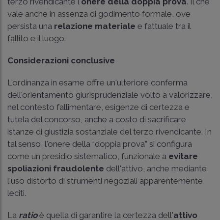
terzo rivendicante l'
onere della doppia prova
. Il che
vale anche in assenza di godimento formale, ove
persista una
relazione materiale
e fattuale tra il
fallito e il luogo.
Considerazioni conclusive
L'ordinanza in esame offre un'ulteriore conferma
dell'orientamento giurisprudenziale volto a valorizzare,
nel contesto fallimentare, esigenze di certezza e
tutela del concorso, anche a costo di sacrificare
istanze di giustizia sostanziale del terzo rivendicante. In
tal senso, l'onere della “doppia prova” si configura
come un presidio sistematico, funzionale a
evitare
spoliazioni fraudolente
dell'attivo, anche mediante
l'uso distorto di strumenti negoziali apparentemente
leciti.
La
ratio
è quella di garantire la certezza dell'
attivo