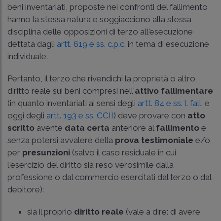
beni inventariati, proposte nei confronti del fallimento
hanno la stessa natura e soggiacciono alla stessa
disciplina delle opposizioni di terzo all'esecuzione
dettata dagli
artt. 619 e ss. c.p.c.
in tema di esecuzione
individuale.
Pertanto, il terzo che rivendichi la proprietà o altro
diritto reale sui beni compresi nell'
attivo fallimentare
(in quanto inventariati ai sensi degli
artt. 84 e ss. l. fall
. e
oggi degli
artt. 193 e ss. CCII
) deve provare con
atto
scritto
avente
data certa
anteriore al
fallimento
e
senza potersi avvalere della
prova testimoniale
e/o
per
presunzioni
(salvo il caso residuale in cui
l'esercizio del diritto sia reso verosimile dalla
professione o dal commercio esercitati dal terzo o dal
debitore):
sia il proprio
diritto reale
(vale a dire: di avere