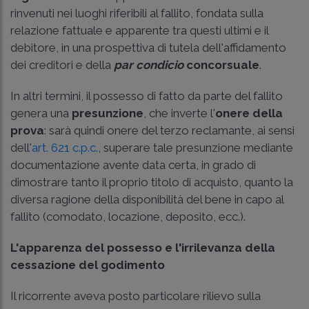
rinvenuti nei luoghi riferibili al fallito, fondata sulla
relazione fattuale e apparente tra questi ultimi e il
debitore, in una prospettiva di tutela dell'affidamento
dei creditori e della
par condicio
concorsuale
.
In altri termini, il possesso di fatto da parte del fallito
genera una
presunzione
, che inverte l'
onere della
prova
: sarà quindi onere del terzo reclamante, ai sensi
dell'
art. 621 c.p.c.
, superare tale presunzione mediante
documentazione avente data certa, in grado di
dimostrare tanto il proprio titolo di acquisto, quanto la
diversa ragione della disponibilità del bene in capo al
fallito (comodato, locazione, deposito, ecc.).
L'apparenza del possesso e l'irrilevanza della
cessazione del godimento
Il ricorrente aveva posto particolare rilievo sulla