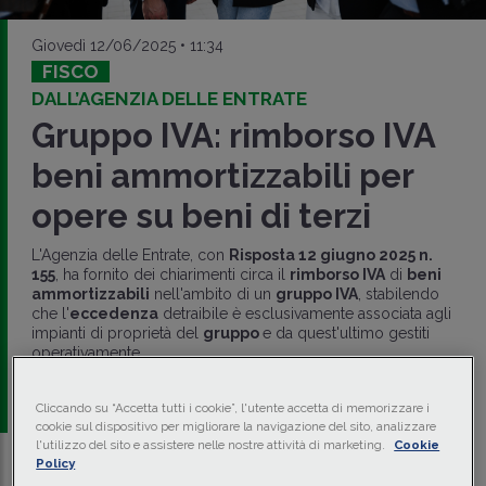
Giovedì 12/06/2025 • 11:34
FISCO
DALL’AGENZIA DELLE ENTRATE
Gruppo IVA: rimborso IVA
beni ammortizzabili per
opere su beni di terzi
L'Agenzia delle Entrate, con
Risposta 12 giugno 2025 n.
155
, ha fornito dei chiarimenti circa il
rimborso IVA
di
beni
ammortizzabili
nell'ambito di un
gruppo IVA
, stabilendo
che l'
eccedenza
detraibile è esclusivamente associata agli
impianti di proprietà del
gruppo
e da quest'ultimo gestiti
operativamente.
a cura di
redazione Memento
Cliccando su “Accetta tutti i cookie”, l'utente accetta di memorizzare i
cookie sul dispositivo per migliorare la navigazione del sito, analizzare
l'utilizzo del sito e assistere nelle nostre attività di marketing.
Cookie
Policy
Traduci con IA
Ascolta la news