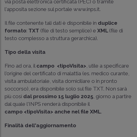
via posta elettronica certificata (PEC) o tramite
l'apposita sezione sul portale
www.inps.it
.
Il file contenente tali dati è disponibile in
duplice
formato
:
TXT
(file di testo semplice) e
XML
(file di
testo complesso a struttura gerarchica).
Tipo della visita
Fino ad ora, il
campo
<tipoVisita>
, utile a specificare
l'origine del certificato di malattia (es. medico curante,
visita ambulatoriale, visita domiciliare o in pronto
soccorso), era disponibile solo sul file TXT. Non sarà
più così
dal prossimo 15 luglio 2025
, giorno a partire
dal quale l'INPS renderà disponibile il
campo <tipoVisita> anche nel file XML
.
Finalità dell'aggiornamento