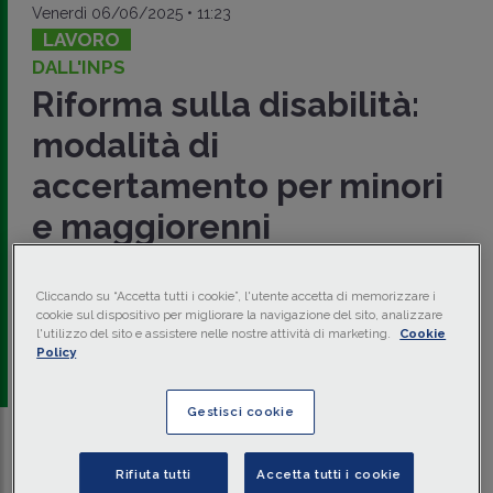
Venerdì 06/06/2025 • 11:23
LAVORO
DALL'INPS
Riforma sulla disabilità:
modalità di
accertamento per minori
e maggiorenni
L'INPS, con
Messaggio 4 giugno 2025 n. 1766
, ha reso
note le informazioni inerenti al
procedimento
per
Cliccando su “Accetta tutti i cookie”, l'utente accetta di memorizzare i
l'accertamento della condizione di disabilità
sia per i
cookie sul dispositivo per migliorare la navigazione del sito, analizzare
minori
che per i
maggiorenni.
l'utilizzo del sito e assistere nelle nostre attività di marketing.
Cookie
Policy
a cura di
redazione Memento
Gestisci cookie
Traduci con IA
Ascolta la news
Rifiuta tutti
Accetta tutti i cookie
Tempo di lettura
5 min.