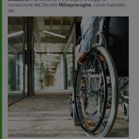
conversione del Decreto
Milleproroghe
, come licenziato
dal ..