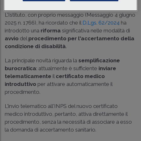
L'Istituto, con proprio messaggio (
Messaggio 4 giugno
2025 n. 1766
), ha ricordato che il
D.Lgs. 62/2024
ha
introdotto una
riforma
significativa nelle modalità di
avvio
del
procedimento per l'accertamento della
condizione di disabilità
.
La principale novità riguarda la
semplificazione
burocratica
: attualmente è sufficiente
inviare
telematicamente
il
certificato medico
introduttivo
per attivare automaticamente il
procedimento.
L'invio telematico all'INPS del nuovo certificato
medico introduttivo, pertanto, attiva direttamente il
procedimento, senza la necessità di associare a esso
la domanda di accertamento sanitario.