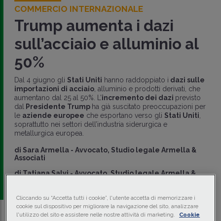
COMMERCIO INTERNAZIONALE
Trump aumenta i dazi
sull’acciaio e alluminio al
50%
Dal 4 giugno gli
Stati Uniti
hanno raddoppiato i
dazi sulle
importazioni di acciaio
, alluminio e prodotti derivati, che
aumentano dal 25 al 50%. L’
incremento dei dazi
previsto
dal
Presidente Trump
ha già suscitato preoccupazioni per
le
aziende europee
che esportano verso gli
Stati Uniti
,
soprattutto nei settori dell’industria siderurgica e
metallurgica europea.
di
Sara Armella
-
Avvocato, Studio legale Armella &
Associati
di
Tatiana Salvi
-
Avvocato, Studio legale Armella &
Associati
Cliccando su “Accetta tutti i cookie”, l'utente accetta di memorizzare i
cookie sul dispositivo per migliorare la navigazione del sito, analizzare
l'utilizzo del sito e assistere nelle nostre attività di marketing.
Cookie