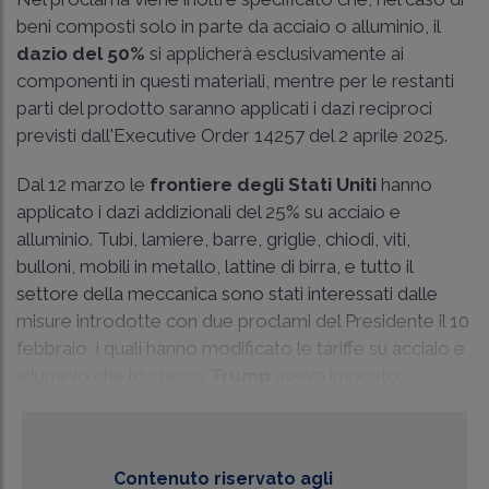
beni composti solo in parte da acciaio o alluminio, il
dazio del 50%
si applicherà esclusivamente ai
componenti in questi materiali, mentre per le restanti
parti del prodotto saranno applicati i dazi reciproci
previsti dall'Executive Order 14257 del 2 aprile 2025.
Dal 12 marzo le
frontiere degli Stati Uniti
hanno
applicato i dazi addizionali del 25% su acciaio e
alluminio. Tubi, lamiere, barre, griglie, chiodi, viti,
bulloni, mobili in metallo, lattine di birra, e tutto il
settore della meccanica sono stati interessati dalle
misure introdotte con due proclami del Presidente il 10
febbraio, i quali hanno modificato le tariffe su acciaio e
alluminio che lo stesso
Trump
aveva imposto...
Contenuto riservato agli