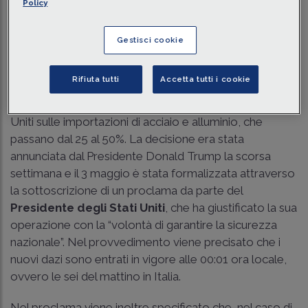
Traduci con IA
Ascolta la news
Policy
Tempo di lettura
3 min.
Gestisci cookie
Dazi USA al 50% su acciaio e alluminio: nuova
stretta tariffaria
Rifiuta tutti
Accetta tutti i cookie
Dal 4 giugno
sono in vigore i dazi imposti dagli Stati
Uniti sulle importazioni di acciaio e alluminio, che
passano dal 25 al 50%. La decisione era stata
annunciata dal Presidente Donald Trump la scorsa
settimana e il 3 maggio è stata formalizzata attraverso
la sottoscrizione di un proclama da parte del
Presidente degli Stati Uniti
, che ha giustificato la sua
operazione con la “volontà di garantire la sicurezza
nazionale”. Nel provvedimento viene precisato che i
nuovi dazi sono entrati in vigore alle 00:01 ora locale,
ovvero le sei del mattino in Italia.
Nel proclama viene inoltre specificato che, nel caso di