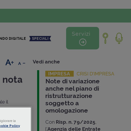
Servizi
NDO DIGITALE
SPECIALI
+
-
Vedi anche
IMPRESA
CRISI D’IMPRESA
a nota
Note di variazione
anche nel piano di
ristrutturazione
e il
soggetto a
se
omologazione
ale il
gliorare la
Con
Risp. n. 79/2025
,
ione
deve
okie Policy
l'
Agenzia delle Entrate
e