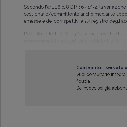
Secondo l'art. 26 c. 8 DPR 633/72, la variazione
cessionario/committente anche mediante appo
emesse e dei corrispettivi e sul registro degli acq
L'art. 18 c. 1 lett. c) DL 73/2021 ha previsto che 
concorsuali
di cui all'art. 26 c. 3-bis lett. a) 
Contenuto riservato a
Vuoi consultarlo integr
fiducia.
Se invece sei già abbonat