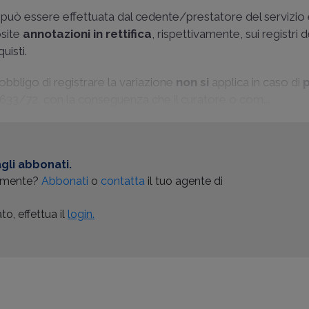
 può essere effettuata dal cedente/prestatore del servizio 
site
annotazioni in rettifica
, rispettivamente, sui registri d
uisti.
l'obbligo di registrare la variazione
non si
applica in caso di
p
DPR 633/72, con la conseguenza che il curatore o com...
gli abbonati.
almente?
Abbonati
o
contatta
il tuo agente di
o, effettua il
login.