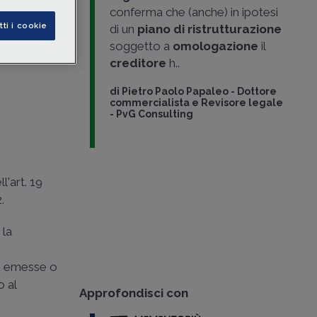
conferma che (anche) in ipotesi
tti i cookie
di un
piano di ristrutturazione
a
soggetto a
omologazione
il
creditore
h..
di
Pietro Paolo Papaleo
-
Dottore
commercialista e Revisore legale
- PvG Consulting
l'art. 19
.
 la
re emesse o
o al
Approfondisci con