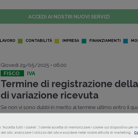
ACCEDI AI NOSTRI NUOVI SERVIZI
LAVORO
CONTABILITÀ
IMPRESA
FINANZIAMENTI
MO
Giovedì 29/05/2025 • 06:00
FISCO
IVA
Termine di registrazione dell
di variazione ricevuta
Se non vi sono dubbi in merito al termine ultimo entro il qual
cedente
/
prestatore
può rettificare in diminuzione la
ba
imponibile
e l'
imposta
, meno chiaro è il termine entro il qu
 “Accetta tutti i cookie”, l'utente accetta di memorizzare i cookie sul dispositivo per mi
cessionario
/
committente
che riceve la
nota di variaz
del sito, analizzare l'utilizzo del sito e assistere nelle nostre attività di marketing.
Co
provvedere a
rettificare la detrazione
precedentement