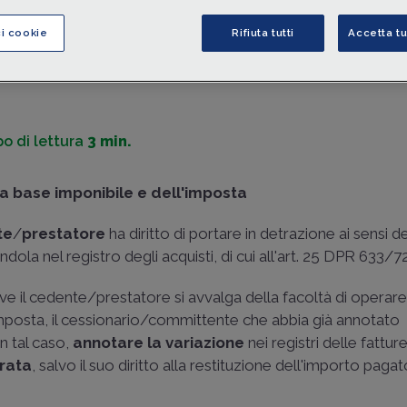
effettuata.
ci cookie
Rifiuta tutti
Accetta tu
di
Marco Peirolo
-
Dottore commercialista e componente dell
Commissione IVA e altre imposte indirette CNDCEC
o di lettura
3 min.
la base imponibile e dell'imposta
te
/
prestatore
ha diritto di portare in detrazione ai sensi del
ola nel registro degli acquisti, di cui all'art. 25 DPR 633/72
 ove il cedente/prestatore si avvalga della facoltà di operare
'imposta, il cessionario/committente che abbia già annotato
n tal caso,
annotare la variazione
nei registri delle fattu
rata
, salvo il suo diritto alla restituzione dell'importo pagat