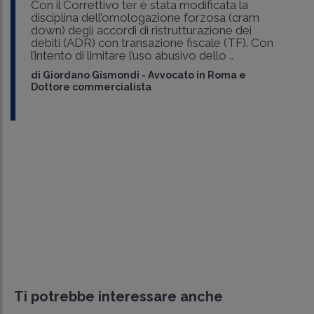
Con il Correttivo ter è stata modificata la
disciplina dell’omologazione forzosa (cram
down) degli accordi di ristrutturazione dei
debiti (ADR) con transazione fiscale (TF). Con
l’intento di limitare l’uso abusivo dello ..
di
Giordano Gismondi
-
Avvocato in Roma e
Dottore commercialista
Ti potrebbe interessare anche