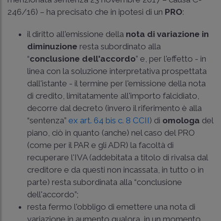
246/16) – ha precisato che in ipotesi di un
PRO
:
il diritto all'emissione della
nota di variazione in
diminuzione
resta subordinato alla
“
conclusione dell'accordo
” e, per l'effetto - in
linea con la soluzione interpretativa prospettata
dall'istante - il termine per l'emissione della nota
di credito, limitatamente all'importo falcidiato,
decorre dal decreto (invero il riferimento è alla
“sentenza”
ex art. 64 bis c. 8 CCII
) di
omologa
del
piano, ciò in quanto (anche) nel caso del PRO
(come per il PAR e gli ADR) la facoltà di
recuperare l'IVA (addebitata a titolo di rivalsa dal
creditore e da questi non incassata, in tutto o in
parte) resta subordinata alla “conclusione
dell'accordo”;
resta fermo l'obbligo di emettere una nota di
variazione in aumento qualora, in un momento