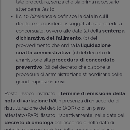
tale procedura, senza che sia prima necessario
attenderne l'esito;
il c. 10
bis
elenca e definisce la data in cui il
debitore si considera assoggettato a procedura
concorsuale, ovvero alle date (a) della
sentenza
dichiarativa del fallimento
, (b) del
provvedimento che ordina la
liquidazione
coatta amministrativa
, (c) del decreto di
ammissione alla
procedura di concordato
preventivo
, (d) del decreto che dispone la
procedura di amministrazione straordinaria delle
grandi imprese in
crisi
.
Resta, invece, invariato, il
termine di emissione della
nota di variazione IVA
in presenza di un accordo di
ristrutturazione del debito (ADR) o di un piano
attestato (PAR), fissato, rispettivamente, nella data del
decreto di omologa
dell'accordo e nella data di
pubblicazione nel registro delle imprese del piano;