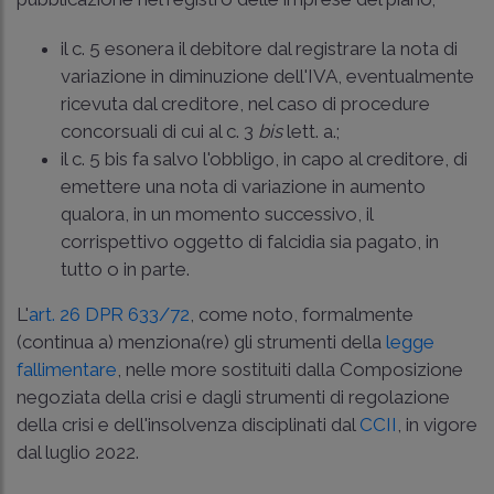
il c. 5 esonera il debitore dal registrare la nota di
variazione in diminuzione dell'IVA, eventualmente
ricevuta dal creditore, nel caso di procedure
concorsuali di cui al c. 3
bis
lett. a.;
il c. 5 bis fa salvo l'obbligo, in capo al creditore, di
emettere una nota di variazione in aumento
qualora, in un momento successivo, il
corrispettivo oggetto di falcidia sia pagato, in
tutto o in parte.
L'
art. 26 DPR 633/72
, come noto, formalmente
(continua a) menziona(re) gli strumenti della
legge
fallimentare
, nelle more sostituiti dalla Composizione
negoziata della crisi e dagli strumenti di regolazione
della crisi e dell'insolvenza disciplinati dal
CCII
, in vigore
dal luglio 2022.