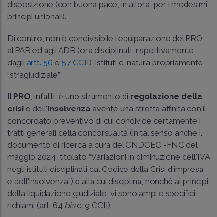
disposizione (con buona pace, in allora, per i medesimi
principi unionali).
Di contro, non è condivisibile l'equiparazione del PRO
al PAR ed agli ADR (ora disciplinati, rispettivamente,
dagli
artt. 56
e
57 CCII
), istituti di natura propriamente
“stragiudiziale”.
Il
PRO
, infatti, è uno strumento di
regolazione della
crisi
e dell'
insolvenza
avente una stretta affinità con il
concordato preventivo di cui condivide certamente i
tratti generali della concorsualità (in tal senso anche il
documento di ricerca a cura del CNDCEC -FNC del
maggio 2024, titolato “Variazioni in diminuzione dell'IVA
negli istituti disciplinati dal Codice della Crisi d'impresa
e dell'insolvenza”) e alla cui disciplina, nonché ai principi
della liquidazione giudiziale, vi sono ampi e specifici
richiami (art. 64
bis
c. 9 CCII).