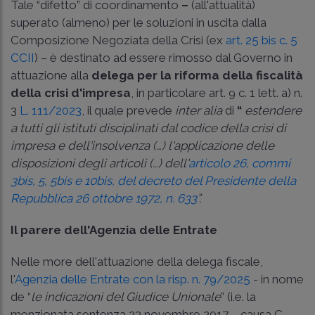
Tale “difetto” di coordinamento
–
(all'attualità)
superato (almeno) per le soluzioni in uscita dalla
Composizione Negoziata della Crisi (ex
art. 25 bis c. 5
CCII
) – è destinato ad essere rimosso dal Governo in
attuazione alla
delega per la riforma della fiscalità
della crisi d'impresa
, in particolare art. 9 c. 1 lett. a) n.
3
L. 111/2023
, il quale prevede
inter alia
di
“
estendere
a tutti gli istituti disciplinati dal codice della crisi di
impresa e dell'insolvenza (…) l'applicazione delle
disposizioni degli articoli (…) dell'
articolo 26, commi
3bis, 5, 5bis e 10bis, del decreto del Presidente della
Repubblica 26 ottobre 1972, n. 633
”.
Il parere dell'Agenzia delle Entrate
Nelle more dell'attuazione della delega fiscale,
l'
Agenzia delle Entrate con la risp. n. 79/2025
- in nome
de “
le indicazioni del Giudice Unionale
” (i.e. la
menzionata sentenza 23 novembre 2017 – causa C-