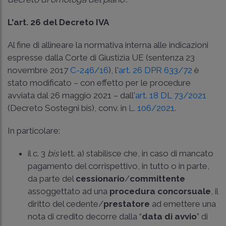
L'art. 26 del Decreto IVA
Al fine di allineare la normativa interna alle indicazioni
espresse dalla Corte di Giustizia UE (sentenza 23
novembre 2017
C-246/16
), l'
art. 26 DPR 633/72
è
stato modificato – con effetto per le procedure
avviata dal 26 maggio 2021 – dall'
art. 18 DL 73/2021
(Decreto Sostegni bis), conv. in
L. 106/2021
.
In particolare:
il c. 3
bis
lett. a) stabilisce che, in caso di mancato
pagamento del corrispettivo, in tutto o in parte,
da parte del
cessionario
/
committente
assoggettato ad una
procedura concorsuale
, il
diritto del cedente/
prestatore
ad emettere una
nota di credito decorre dalla “
data di avvio
” di