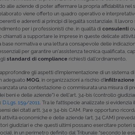
 alle aziende di poter affermare la propria affidabilità nel
'elaborato viene offerto un quadro operativo e interpretativo
renti e aderenti ai principi di legalità sostanziale. Il lavoro
mento per i professionisti che, in qualità di
consulenti
ov
o chiamati a supportare le imprese in queste delicate attivit
 base normativa e una lettura consapevole delle indicazion
senziali per garantire un'assistenza tecnica qualificata, ca
 gli
standard di compliance
richiesti dall'ordinamento.
e approfondire gli aspetti d'implementazione di un sistema d
 un adeguato
MOG
, in organizzazioni a rischio d'
infiltrazione
a avanzata una contestazione o commisurata una misura di p
dei beni e delle aziende”) e dell'art. 34-bis (controllo giudizia
ex
D.Lgs. 159/2011
. Tra le fattispecie analizzate si evidenzia 
i sensi dei citati artt. 34 e 34-bis CAM. Pare opportuno rico
ad attività economiche e delle aziende (art. 34 CAM) preved
ori giudiziari e che questi ultimi possano esercitare poteri 
 sociali, in un perimetro definito dal Tribunale “secondo le es