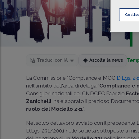
Gestis
Temp
Traduci con IA
Ascolta la news
La Commissione “Compliance e MOG
D.Lgs. 2
nell'ambito dell'area di delega “
Compliance e m
Consiglieri nazionali del CNDCEC Fabrizio
Esch
Zanichelli
, ha elaborato il prezioso Documento
ruolo del Modello 231
”.
Nel solco del lavoro avviato con il precedente
D.Lgs. 231/2001 nelle società sottoposte a mi
dell'adozione di un
Modello 231
nelle imprese 