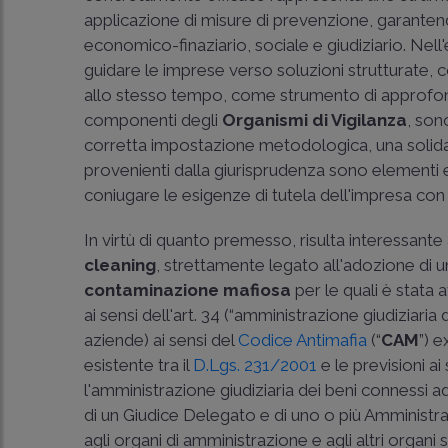
applicazione di misure di prevenzione, garantendo
economico-finaziario, sociale e giudiziario. Nell
guidare le imprese verso soluzioni strutturate, coe
allo stesso tempo, come strumento di approfondi
componenti degli
Organismi di Vigilanza
, son
corretta impostazione metodologica, una solida
provenienti dalla giurisprudenza sono elementi es
coniugare le esigenze di tutela dell'impresa con
In virtù di quanto premesso, risulta interessant
cleaning
, strettamente legato all'adozione di
contaminazione mafiosa
per le quali è stat
ai sensi dell'art. 34 (“amministrazione giudiziaria 
aziende) ai sensi del
Codice Antimafia
(“
CAM
”) 
esistente tra il
D.Lgs. 231/2001
e le previsioni a
l'amministrazione giudiziaria dei beni connessi 
di un Giudice Delegato e di uno o più Amministrat
agli organi di amministrazione e agli altri organi