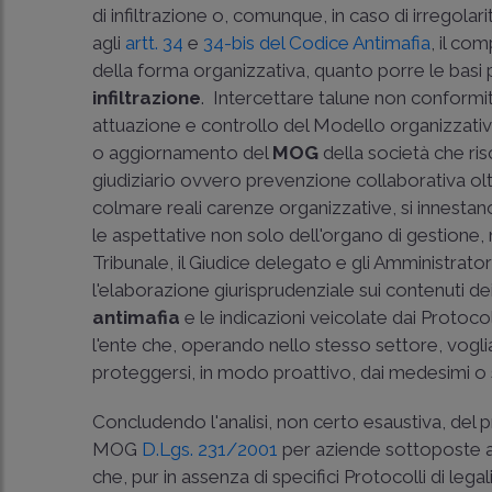
di infiltrazione o, comunque, in caso di irregolar
agli
artt. 34
e
34-bis del Codice Antimafia
, il co
della forma organizzativa, quanto porre le basi p
infiltrazione
. Intercettare talune non conformit
attuazione e controllo del Modello organizzativ
o aggiornamento del
MOG
della società che ris
giudiziario ovvero prevenzione collaborativa olt
colmare reali carenze organizzative, si innestano
le aspettative non solo dell'organo di gestione, 
Tribunale, il Giudice delegato e gli Amministratori 
l'elaborazione giurisprudenziale sui contenuti d
antimafia
e le indicazioni veicolate dai Protoco
l'ente che, operando nello stesso settore, voglia 
proteggersi, in modo proattivo, dai medesimi o sim
Concludendo l'analisi, non certo esaustiva, d
MOG
D.Lgs. 231/2001
per aziende sottoposte a 
che, pur in assenza di specifici Protocolli di lega