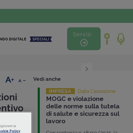
Servizi
NDO DIGITALE
SPECIALI
+
-
Vedi anche
IMPRESA
Dalla Cassazione
zioni
MOGC e violazione
delle norme sulla tutela
entivo
di salute e sicurezza sul
 controllo
lavoro
er
gliorare la
okie Policy
Con sentenza n. 18410/2025, la