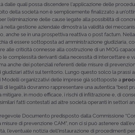
ità dalle quali possa discendere l'applicazione delle procedu
mpito della società non è semplicemente finalizzato a un'ott
er l'eliminazione delle cause legate alla possibilità di concr
à nella gestione aziendale dimostra la validità dei meccanis
o, anche se in una prospettiva reattiva o post factum. Nell
chia di essere sottoposta ad amministrazione giudiziaria, co
re alle criticità connesse alla costruzione di un MOG capace
 le complessità derivanti dalla necessità di intercettare e v
ma anche dei potenziali referenti delle misure di prevenzione,
giudiziari attivi sul territorio. Lungo questo solco la prassi a
ei Modelli organizzativi delle imprese già sottoposte a
proc
lli di legalità dovranno rappresentare una autentica “best pr
mitigare, in modo efficace, i rischi di infiltrazione e, di co
ilari fatti contestati ad altre società operanti in settori an
el pregevole Documento predisposto dalla Commissione “Co
misure di prevenzione CAM”, non ci si può astenere dall'ev
lità, l'eventuale notizia dell'instaurazione di procedimenti pen