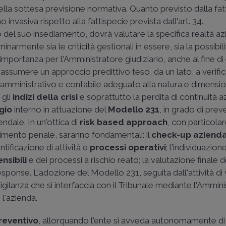
della sottesa previsione normativa. Quanto previsto dalla fat
nvasiva rispetto alla fattispecie prevista dall'art. 34.
 del suo insediamento, dovrà valutare la specifica realtà az
inarmente sia le criticità gestionali in essere, sia la possibili
 importanza per l'Amministratore giudiziario, anche al fine d
, assumere un approccio predittivo teso, da un lato, a verifi
, amministrativo e contabile adeguato alla natura e dimensi
 gli
indizi della crisi
e soprattutto la perdita di continuità a
gio
interno in attuazione del
Modello 231
, in grado di prev
endale. In un'ottica di
risk based approach
, con particola
dimento penale, saranno fondamentali: il
check-up aziend
ntificazione di attività e
processi operativi
; l'individuazion
nsibili
e dei processi a rischio reato; la valutazione finale d
 response. L'adozione del Modello 231, seguita dall'attività di 
gilanza che si interfaccia con il Tribunale mediante l'Ammin
 l'azienda.
preventivo
, allorquando l'ente si avveda autonomamente di 