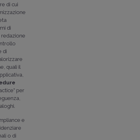
re di cui
imizzazione
eta
mi di
a redazione
ntrollo
 di
alorizzare
 quali il
pplicativa,
edure
actice” per
nseguenza,
aloghi.
mpliance e
idenziare
ali o di