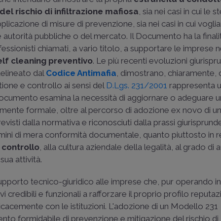
el rischio di infiltrazione mafiosa
, sia nei casi in cui le 
plicazione di misure di prevenzione, sia nei casi in cui vogli
Modello 231 e 
le autorità pubbliche o del mercato. Il Documento ha la finalit
guida normati
ssionisti chiamati, a vario titolo, a supportare le imprese nel
UNI/PDR 138/
elf cleaning preventivo
. Le più recenti evoluzioni giurispru
delineato dal
Codice Antimafia
, dimostrano, chiaramente, 
La UNI/PDR 138:20
ione e controllo ai sensi del
D.Lgs. 231/2001
rappresenta 
pubblicata il 12 gen
 documento esamina la necessità di aggiornare o adeguare 
dall’UNI (Ente italia
Normazione), propo
ramente formale, oltre al percorso di adozione ex novo di u
linee guida ufficiali 
evisti dalla normativa e riconosciuti dalla prassi giurisprund
quelle imprese di p
ermini di mera conformità documentale, quanto piuttosto in 
dimensioni che scel
 controllo
, alla cultura aziendale della legalità, al grado d
dotarsi di un “Modell
 sua attività.
di
Enrico Napoletano
upporto tecnico-giuridico alle imprese che, pur operando in
Roma
i credibili e funzionali a rafforzare il proprio profilo reputaz
ficacemente con le istituzioni. L'adozione di un Modello 231
to formidabile di prevenzione e mitigazione del rischio di