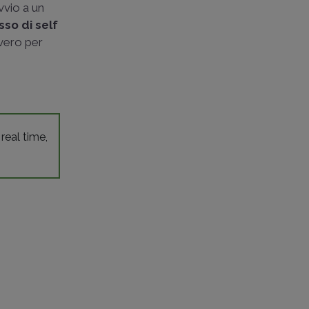
vvio a un
so di self
vero per
 real time,