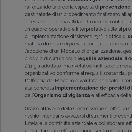
rafforzando la propria capacità di
prevenzione d
destinatarie di un procedimento finalizzato all'ap
attestare la propria affidabilità nei confronti del
un quadro operativo e interpretativo utile ai profe
di implementazione di “sistemi 231” in ottica di
s
materia di misure di prevenzione, nel contesto 
l'adozione di un Modello di organizzazione, gest
presidio di cultura della
legalità aziendale
. Il
231 già adottato, ma rivelatosi inefficace o me
organizzativo conforme ai requisiti sostanziali pr
L'efficacia del Modello è valutata non solo in t
alla concreta
implementazione dei presidi di
dell'
Organismo di vigilanza
e all'efficacia della
Grazie al lavoro della Commissione si offre un s
rischio, intendano avvalersi di strumenti preventiv
tutelare la continuità aziendale e collaborare ef
concretamente efficace rappresenta uno strumen