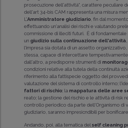
prosecuzione dell'attività”, carattere peculiare 
dell'art 34-bis CAM rappresenta una misura meno i
L'
Amministratore giudiziario
, fin dal momento
effettuando un'analisi dei rischi e valutando prelim
commissione di illeciti futuri. È di fondamentale
un
giudizio sulla continuazione dell'attività
l'impresa sia dotata di un assetto organizzativo
stessa, capace di intercettare tempestivamente
dall'altro, a predisporre strumenti di
monitorag
condizioni relative alla tutela della continuità azi
riferimento alla fattispecie oggetto del provve
valutazione del sistema di controllo interno; l'ide
fattori di rischio
; la
mappatura delle aree se
reato; la gestione del rischio e le attività di risk
controllo periodico da parte dell'Organismo di vi
giudiziario, saranno impresicndibili per bonificare
Andando, poi, alla tematica del
self cleaning 