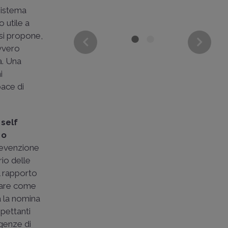
 sistema
 utile a
 si propone,
vero
à. Una
i
pace di
i
self
 o
revenzione
rio delle
il rapporto
rdare come
a la nomina
spettanti
igenze di