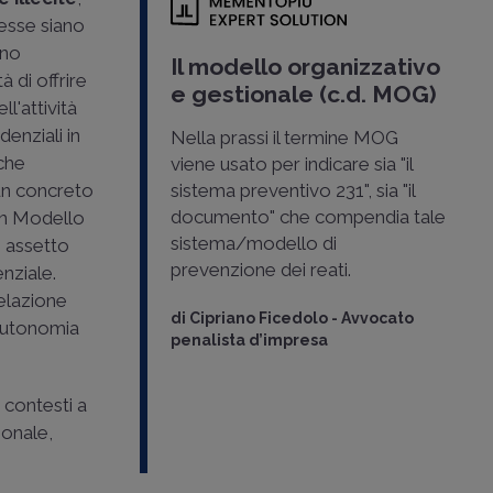
stesse siano
ano
linee
Il modello organizzativo
à di offrire
ve
e gestionale (c.d. MOG)
l'attività
2023
denziali in
Nella prassi il termine MOG
che
viene usato per indicare sia "il
23,
un concreto
sistema preventivo 231", sia "il
naio 2023
documento" che compendia tale
un Modello
no di
sistema/modello di
ne le prime
n assetto
prevenzione dei reati.
a supporto di
enziale.
iccole
relazione
di
Cipriano Ficedolo
-
Avvocato
gono di
i autonomia
penalista d’impresa
o ..
-
Avvocato in
 contesti a
ionale,