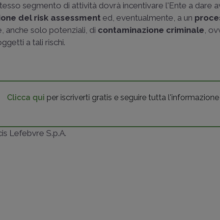
tesso segmento di attività dovrà incentivare l'Ente a dare a
ione del risk assessment
ed, eventualmente, a un
proces
e, anche solo potenziali, di
contaminazione criminale
, ov
etti a tali rischi.
Clicca qui
per iscriverti gratis e seguire tutta l'informazione
ncis Lefebvre S.p.A.