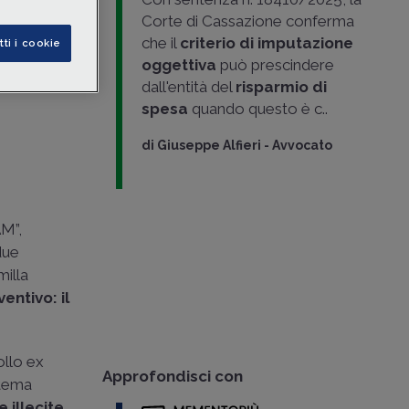
Corte di Cassazione conferma
o quanto
che il
criterio di imputazione
tti i cookie
rischio di
oggettiva
può prescindere
dall'entità del
risparmio di
spesa
quando questo è c..
di
Giuseppe Alfieri
-
Avvocato
AM”,
 due
milla
entivo: il
ollo ex
Approfondisci con
 tema
 illecite
,