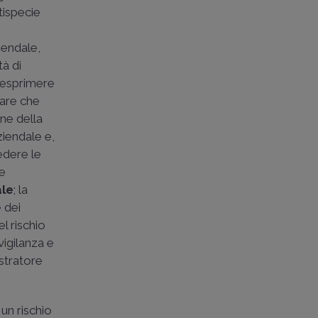
tispecie
iendale,
tà di
i esprimere
care che
one della
ziendale e,
edere le
re
ale
; la
e dei
el rischio
vigilanza e
istratore
un rischio