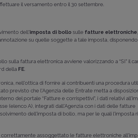
effettuare il versamento entro il 30 settembre.
lvimento dell'
imposta di bollo
sulle
fatture elettroniche
 annotazione su quelle soggette a tale imposta, disponendo
lo sulla fattura elettronica avviene valorizzando a “SI” il 
ord della
FE
.
nica, nell'ottica di fornire ai contribuenti una procedura util
tato previsto che l'Agenzia delle Entrate metta a disposizio
terno del portale “Fatture e corrispettivi”, i dati relativi all'i
 (elenco A), integrati dall'Agenzia con i dati delle fatture
solvimento dell'imposta di bollo, ma per le quali l'imposta r
 correttamente assoggettato le fatture elettroniche all'imp