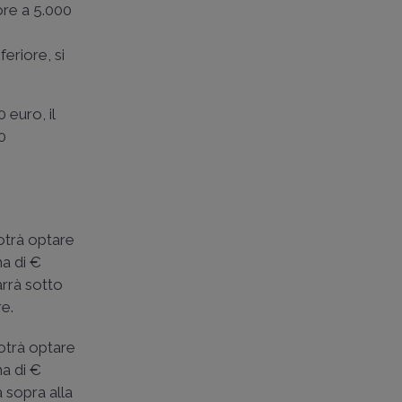
iore a 5.000
feriore, si
euro, il
0
otrà optare
ma di €
arrà sotto
re.
potrà optare
ma di €
 sopra alla