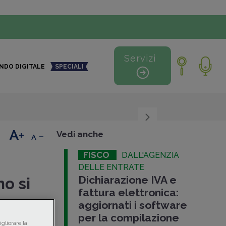
Servizi
NDO DIGITALE
SPECIALI
+
-
Vedi anche
FISCO
DALL'AGENZIA
DELLE ENTRATE
Dichiarazione IVA e
no si
fattura elettronica:
aggiornati i software
per la compilazione
025, da
gliorare la