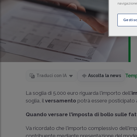
navigazione 
Gestis
Temp
Traduci con IA
Ascolta la news
La soglia di 5.000 euro riguarda l'importo dell'
im
soglia, il
versamento
potrà essere posticipato a
Quando versare l'imposta di bollo sulle fat
Va ricordato che l'importo complessivo dell'impo
contribuente mediante presentazione del model