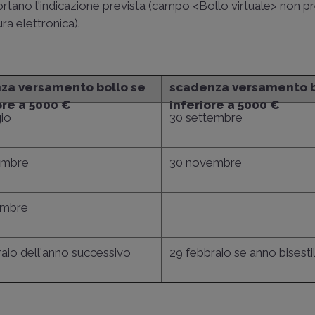
rtano l'indicazione prevista (campo <Bollo virtuale> non p
ra elettronica).
za versamento bollo se
scadenza versamento b
ore a 5000 €
inferiore a 5000 €
io
30 settembre
embre
30 novembre
embre
aio dell'anno successivo
29 febbraio se anno bisesti