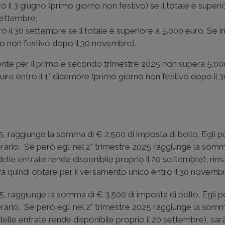
o il 3 giugno (primo giorno non festivo) se il totale è super
 settembre;
o il 30 settembre se il totale è superiore a 5.000 euro. Se in
no non festivo dopo il 30 novembre).
te per il primo e secondo trimestre 2025 non supera 5.000 
uire entro il 1° dicembre (primo giorno non festivo dopo il 3
5, raggiunge la somma di € 2.500 di imposta di bollo. Egli p
rario. Se però egli nel 2° trimestre 2025 raggiunge la som
elle entrate rende disponibile proprio il 20 settembre), rim
otrà quindi optare per il versamento unico entro il 30 novemb
5, raggiunge la somma di € 3.500 di imposta di bollo. Egli 
rario. Se però egli nel 2° trimestre 2025 raggiunge la som
elle entrate rende disponibile proprio il 20 settembre), sarà