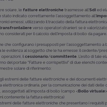
re solare, le
fatture elettroniche
trasmesse all'
SdI
ed el
 è stato indicato correttamente l'assoggettamento all'
impos
nici emessi, utilizzando il tracciato della fattura elettronic
transfrontaliere
verso operatori stranieri: se è valorizzato a
o considerati per il calcolo dell'imposta di bollo da pagare
he che configurano i presupposti per l'assoggettamento a 
ia le evidenza al soggetto che le ha emesse: il cedente/pre
 operazioni, il
cessionario
/
committente
. L'esito di tale 
rno del portale "Fatture e corrispettivi” di due elenchi conten
imestre solare di riferimento:
gli estremi delle fatture elettroniche e dei documenti elettr
ra elettronica ordinaria, per la comunicazione dei dati delle
i
, assoggettati all'imposta di bollo (campo <
Bollo virtuale
xml contenente la fattura elettronica)
estremi delle fatture elettroniche che presentano i requisiti 