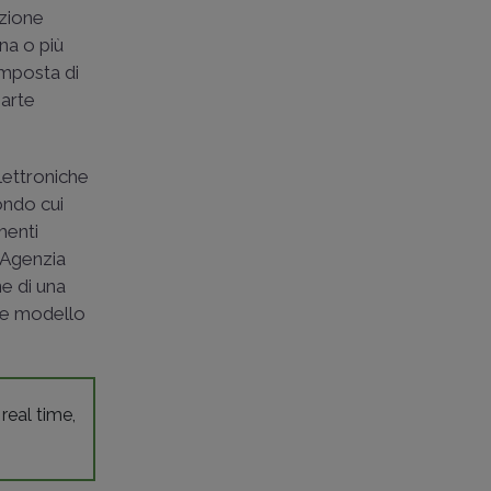
azione
a o più
imposta di
parte
lettroniche
ondo cui
menti
l'Agenzia
ne di una
ite modello
 real time,