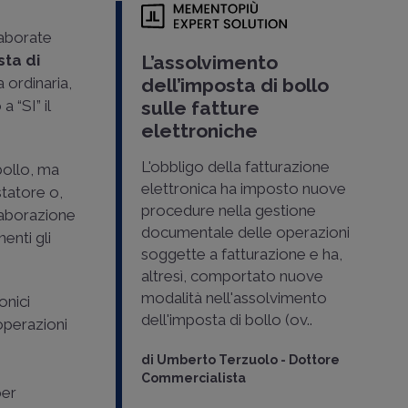
aborate
ta di
L’assolvimento
a ordinaria,
dell’imposta di bollo
 “SI” il
sulle fatture
.
elettroniche
L'obbligo della fatturazione
bollo, ma
elettronica ha imposto nuove
statore o,
procedure nella gestione
elaborazione
documentale delle operazioni
enti gli
soggette a fatturazione e ha,
altresì, comportato nuove
modalità nell'assolvimento
onici
dell'imposta di bollo (ov..
 operazioni
>
di
Umberto Terzuolo
-
Dottore
Commercialista
per