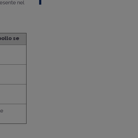
resente nel
ollo se
le