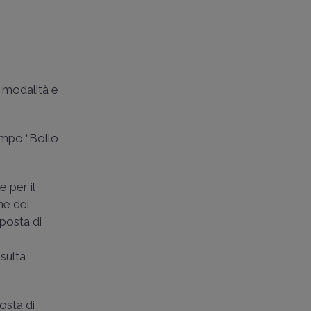
,
 modalità e
campo “Bollo
e per il
ne dei
mposta di
isulta
osta di