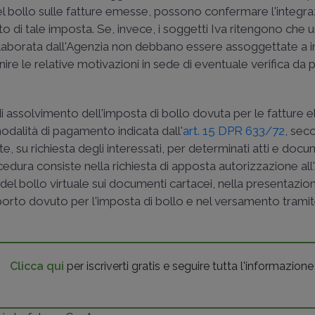
del bollo sulle fatture emesse, possono confermare l'integr
o di tale imposta. Se, invece, i soggetti Iva ritengono che un
 elaborata dall'Agenzia non debbano essere assoggettate a 
nire le relative motivazioni in sede di eventuale verifica da 
di assolvimento dell'imposta di bollo dovuta per le fatture e
 modalità di pagamento indicata dall'
art. 15 DPR 633/72
, sec
e, su richiesta degli interessati, per determinati atti e docu
rocedura consiste nella richiesta di apposta autorizzazione al
 del bollo virtuale sui documenti cartacei, nella presentazio
importo dovuto per l'imposta di bollo e nel versamento tram
Clicca qui
per iscriverti gratis e seguire tutta l'informazione