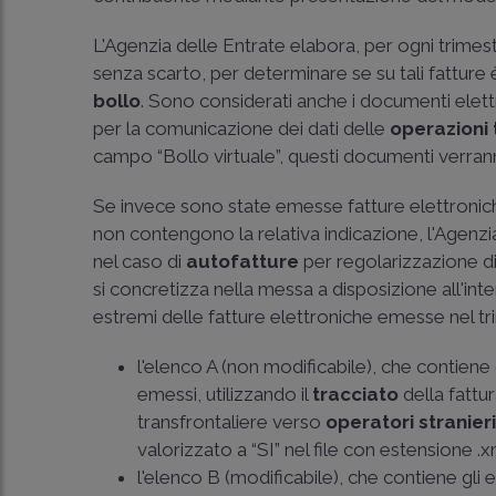
L'Agenzia delle Entrate elabora, per ogni trimest
senza scarto, per determinare se su tali fatture
bollo
. Sono considerati anche i documenti elettro
per la comunicazione dei dati delle
operazioni 
campo “Bollo virtuale”, questi documenti verrann
Se invece sono state emesse fatture elettronic
non contengono la relativa indicazione, l'Agenz
nel caso di
autofatture
per regolarizzazione di
si concretizza nella messa a disposizione all'inte
estremi delle fatture elettroniche emesse nel tr
l'elenco A (non modificabile), che contiene 
emessi, utilizzando il
tracciato
della fattu
transfrontaliere verso
operatori stranier
valorizzato a “SI” nel file con estensione .
l'elenco B (modificabile), che contiene gli 