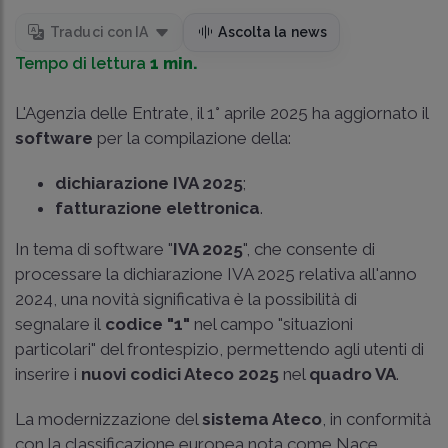
Traduci con IA
Ascolta la news
Tempo di lettura
1 min.
L'Agenzia delle Entrate, il 1° aprile 2025 ha aggiornato il
software
per la compilazione della:
dichiarazione IVA 2025
;
fatturazione elettronica
.
In tema di software "
IVA 2025
", che consente di
processare la dichiarazione IVA 2025 relativa all'anno
2024, una novità significativa è la possibilità di
segnalare il
codice "1"
nel campo "situazioni
particolari" del frontespizio, permettendo agli utenti di
inserire i
nuovi codici Ateco 2025
nel
quadro VA
.
La modernizzazione del
sistema Ateco
, in conformità
con la classificazione europea nota come Nace