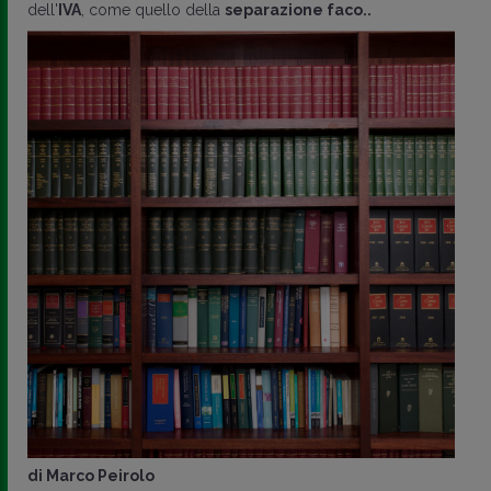
dell'
IVA
, come quello della
separazione faco..
di
Marco Peirolo