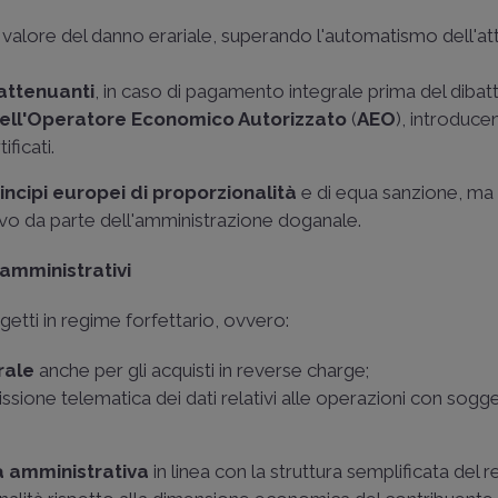
al valore del danno erariale, superando l'automatismo dell'at
attenuanti
, in caso di pagamento integrale prima del dibat
 dell'Operatore Economico Autorizzato
(
AEO
), introduc
ificati.
incipi europei di proporzionalità
e di equa sanzione, ma
ivo da parte dell'amministrazione doganale.
 amministrativi
etti in regime forfettario, ovvero:
rale
anche per gli acquisti in reverse charge;
ssione telematica dei dati relativi alle operazioni con sogge
tà amministrativa
in linea con la struttura semplificata del 