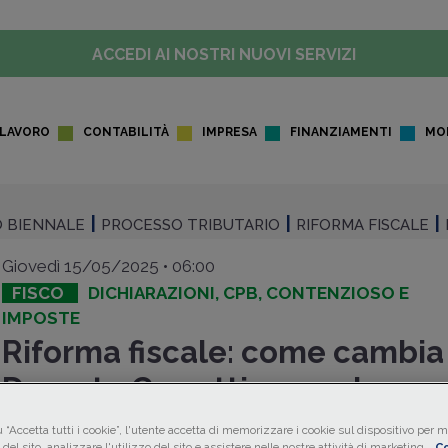
ACCEDI AI NOSTRI NUOVI SERVIZI
LAVORO
CONTABILITÀ
IMPRESA
FINANZIAMENTI
MO
 BIENNALE
PROCESSO TRIBUTARIO
RIFORMA FISCALE
Giovedì 15/05/2025 • 06:00
FISCO
DICHIARAZIONI, CPB, CONTENZIOSO E
IMPOSTE
Riforma fiscale: come cambia 
Decreto Correttivo con le pr
parlamentari
 “Accetta tutti i cookie”, l'utente accetta di memorizzare i cookie sul dispositivo per mi
del sito, analizzare l'utilizzo del sito e assistere nelle nostre attività di marketing.
Co