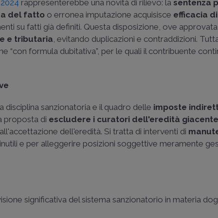
/2024
rappresenterebbe una novità di rilievo: la
sentenza 
za del fatto
o erronea imputazione acquisisce
efficacia d
ti su fatti già definiti. Questa disposizione, ove approvata
e e tributaria
, evitando duplicazioni e contraddizioni. Tutta
e “con formula dubitativa”, per le quali il contribuente cont
ive
disciplina sanzionatoria e il quadro delle
imposte indiret
la proposta di
escludere i curatori dell'eredità giacent
l'accettazione dell'eredità. Si tratta di interventi di
manute
inutili e per alleggerire posizioni soggettive meramente ges
one significativa del sistema sanzionatorio in materia dog