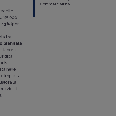
Commercialista
 reddito
 a 85.000
:
43%
(per i
età tra
o biennale
di lavoro
uridica
nisti;
età nelle
 d'imposta.
ualora la
ercizio di
a.