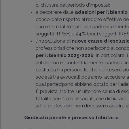
di chiusura del periodo d'imposta);
a decorrere dalle
adesioni per il bienni
concordato rispetto al reddito effettivo 
euro e, limitatamente alla parte eccedente 
soggetti IRPEF) e
24%
(per i soggetti IRES
l'introduzione d
i nuove cause di esclus
professionisti che non aderiscono al conco
per il biennio 2025-2026
. In particolare,
autonomo e, contestualmente, partecipano 
costituita fra persone fisiche per l'esercizio
società tra avvocati) potranno accedere a
quali partecipano abbiano optato per l'ade
È prevista, inoltre, un'ulteriore causa di e
totalità dei soci o associati, che dichiaran
arti e professioni, non dovessero aderire 
Giudicato penale e processo tributario