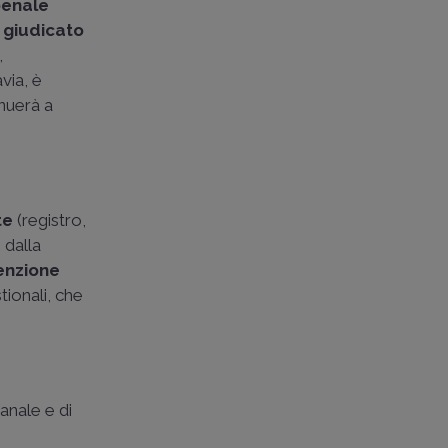
penale
i giudicato
,
via, è
inuerà a
te
(registro,
e
dalla
nzione
tionali, che
anale e di