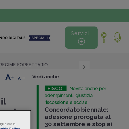
Servizi
NDO DIGITALE
SPECIALI
REGIME FORFETTARIO
+
-
Vedi anche
FISCO
Novità anche per
adempimenti, giustizia,
il
riscossione e accise
Concordato biennale:
oposte
adesione prorogata al
30 settembre e stop ai
gliorare la
okie Policy