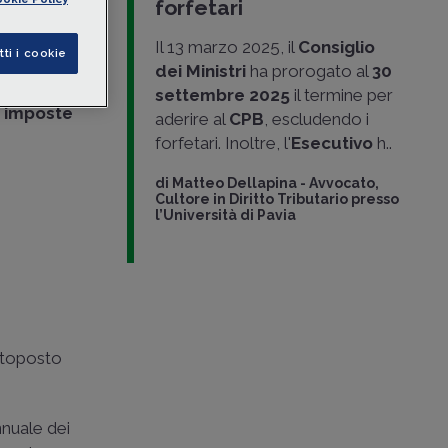
forfetari
rrettivo
,
cevuto il
Il 13 marzo 2025, il
Consiglio
tti i cookie
erose
dei Ministri
ha prorogato al
30
 biennale
settembre 2025
il termine per
e
imposte
aderire al
CPB
, escludendo i
forfetari. Inoltre, l'
Esecutivo
h..
di
Matteo Dellapina
-
Avvocato,
Cultore in Diritto Tributario presso
l’Università di Pavia
ottoposto
nnuale dei