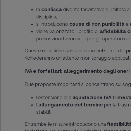
la
confisca
diventa facoltativa e limitata 
disciplina;
si introducono
cause di non punibilità
e
viene valorizzato il profilo di
affidabilità
presunzioni favorevoli per gli operatori cert
Queste modifiche si inseriscono nel solco dei
pr
richiederanno un attento monitoraggio applicat
IVA e forfettari: alleggerimento degli oneri
Due proposte importanti si concentrano sui sogg
l'estensione alla
liquidazione IVA trimest
l'
allungamento del termine
per la trasmi
stabiliti.
Entrambe le misure introducono una
flessibili