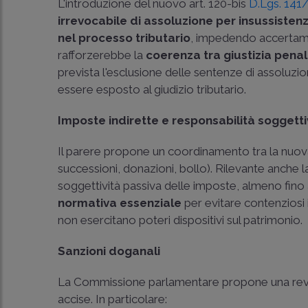
L'introduzione del nuovo art. 120-bis
D.Lgs. 141
irrevocabile di assoluzione per insussisten
nel processo tributario
, impedendo accertamen
rafforzerebbe la
coerenza tra giustizia penal
prevista l'esclusione delle sentenze di assoluzion
essere esposto al giudizio tributario.
Imposte indirette e responsabilità soggett
Il parere propone un coordinamento tra la nuova 
successioni, donazioni, bollo). Rilevante anche 
soggettività passiva delle imposte, almeno fino al
normativa essenziale
per evitare contenziosi 
non esercitano poteri dispositivi sul patrimonio.
Sanzioni doganali
La Commissione parlamentare propone una revisi
accise. In particolare: