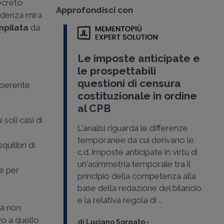
decreto
Approfondisci con
cadenza mira
mpilata
da
Le imposte anticipate e
le prospettabili
questioni di censura
coerente
costituzionale in ordine
al CPB
 soli casi di
L'analisi riguarda le differenze
temporanee da cui derivano le
uilibri di
c.d. imposte anticipate in virtù di
un'asimmetria temporale tra il
e per
principio della competenza alla
base della redazione del bilancio
e la relativa regola di ..
ta non
vo a quello
di
Luciano Sorgato
-