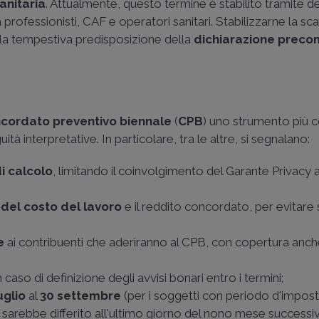
anitaria
. Attualmente, questo termine è stabilito tramite 
professionisti, CAF e operatori sanitari. Stabilizzarne la s
e la tempestiva predisposizione della
dichiarazione preco
cordato preventivo biennale
(
CPB
) uno strumento più 
 interpretative. In particolare, tra le altre, si segnalano:
i calcolo
, limitando il coinvolgimento del Garante Privacy ai
del costo del lavoro
e il reddito concordato, per evitare sq
e
ai contribuenti che aderiranno al CPB, con copertura anch
 caso di definizione degli avvisi bonari entro i termini;
uglio
al
30 settembre
(per i soggetti con periodo d'impos
 sarebbe differito all'ultimo giorno del nono mese successi