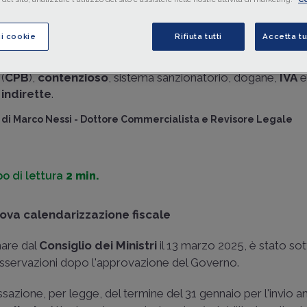
Nell'ambito della
riforma fiscale
, la bozza di
Decreto Co
approvata in via preliminare dal CdM il 13 marzo 2025, ha ri
ci cookie
Rifiuta tutti
Accetta tu
parere favorevole dal
Parlamento
che ha avanzato num
proposte su ambiti eterogenei:
dichiarazioni
, concordato
(
CPB
),
contenzioso
, sistema sanzionatorio, dogane,
IVA
indirette
.
di
Marco Nessi
-
Dottore Commercialista e Revisore Legale
o di lettura
2 min.
ova calendarizzazione fiscale
nare dal
Consiglio dei Ministri
il 13 marzo 2025, è stato s
sservazioni dopo l'approvazione del Governo.
issazione, per legge, del termine del 31 gennaio per l'invio a