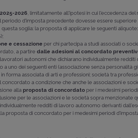
o 2025-2026
, limitatamente all'ipotesi in cui l'eccedenza del
del periodo d'imposta precedente dovesse essere superiore
questa soglia: la proposta di applicare le seguenti aliquote
);
ione e cessazione
per chi partecipa a studi associati o soci
rdato, a partire
dalle adesioni al concordato preventiv
 i lavoratori autonomi che dichiarano individualmente redditi 
a uno dei seguenti enti (associazione senza personalità gi
 in forma associata di arti e professioni; società tra professio
l concordato a condizione che anche le associazioni e soci
sione alla
proposta di concordato
per i medesimi periodi
sclusione per le associazioni e le società sopra menzionate q
o individualmente redditi di lavoro autonomo derivanti dall'es
alla proposta di concordato per i medesimi periodi d'impost