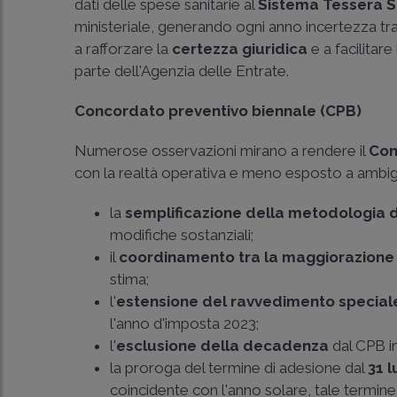
dati delle spese sanitarie al
Sistema Tessera S
ministeriale, generando ogni anno incertezza tra 
a rafforzare la
certezza giuridica
e a facilitar
parte dell'Agenzia delle Entrate.
Concordato preventivo biennale (CPB)
Numerose osservazioni mirano a rendere il
Con
con la realtà operativa e meno esposto a ambiguità
la
semplificazione della metodologia d
modifiche sostanziali;
il
coordinamento tra la maggiorazione 
stima;
l'
estensione del ravvedimento special
l'anno d'imposta 2023;
l'
esclusione della decadenza
dal CPB in
la proroga del termine di adesione dal
31 l
coincidente con l'anno solare, tale termine