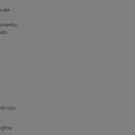
tuale
timento;
endo
tti non
regime