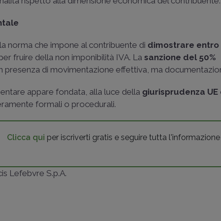
ionalità rispetto alla dimensione economica del contribuente.
ntale
e la norma che impone al contribuente di
dimostrare entro 
er fruire della non imponibilità IVA. La
sanzione del 50%
in presenza di movimentazione effettiva, ma documentazion
entare appare fondata, alla luce della
giurisprudenza UE
eramente formali o procedurali.
Clicca qui
per iscriverti gratis e seguire tutta l'informazione
ncis Lefebvre S.p.A.