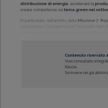
distribuzione di energia
, accelerare la
produz
creare competenze sul
tema green nel settor
In particolare, nell'ambito della
Missione 7
,
Re
competenze Crescere Green”, finanziato dall'
sperimentare gli strumenti individuati dal Piano 
Contenuto riservato a
Vuoi consultarlo integr
fiducia.
Se invece sei già abbonat