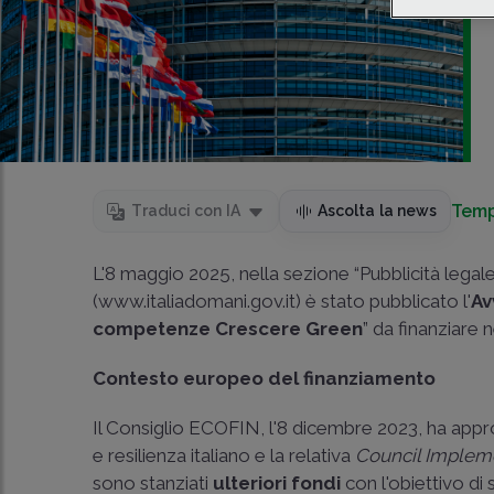
Temp
Traduci con IA
Ascolta la news
L'8 maggio 2025, nella sezione “Pubblicità legale”
(
www.italiadomani.gov.it
) è stato pubblicato l'
Av
competenze Crescere Green
” da finanziare
Contesto europeo del finanziamento
Il Consiglio ECOFIN, l'8 dicembre 2023, ha appro
e resilienza italiano e la relativa
Council Implem
sono stanziati
ulteriori fondi
con l'obiettivo di