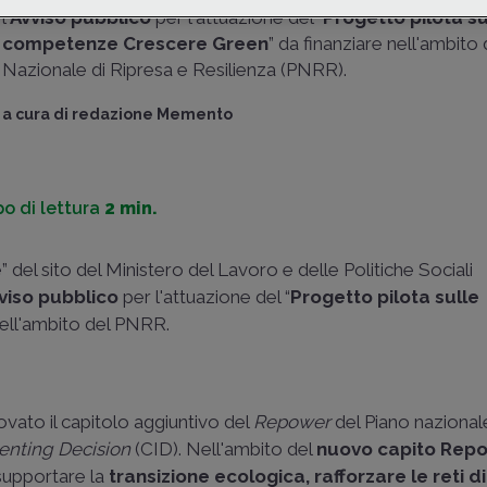
l'
Avviso pubblico
per l'attuazione del “
Progetto pilota su
competenze Crescere Green
” da finanziare nell'ambito
Nazionale di Ripresa e Resilienza (PNRR).
a cura di
redazione Memento
o di lettura
2 min.
 del sito del Ministero del Lavoro e delle Politiche Sociali
viso pubblico
per l'attuazione del “
Progetto pilota sulle
 nell'ambito del PNRR.
vato il capitolo aggiuntivo del
Repower
del Piano nazionale
enting Decision
(CID). Nell'ambito del
nuovo
capito Rep
 supportare la
transizione ecologica, rafforzare le reti di