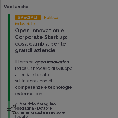
Vedi anche
SPECIALI
Politica
industriale
Open Innovation e
Corporate Start up:
cosa cambia per le
grandi aziende
Il termine
open innovation
indica un modello di sviluppo
aziendale basato
sull'integrazione di
competenze
e
tecnologie
esterne
, com..
di
Maurizio Maraglino
Misciagna
-
Dottore
commercialista e revisore
legale