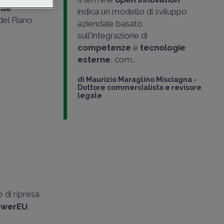
lle
indica un modello di sviluppo
 del Piano
aziendale basato
sull'integrazione di
competenze
e
tecnologie
esterne
, com..
di
Maurizio Maraglino Misciagna
-
Dottore commercialista e revisore
legale
 di ripresa
owerEU
,