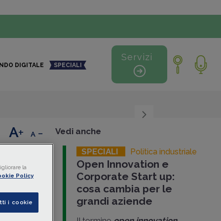
Servizi
NDO DIGITALE
SPECIALI
+
-
Vedi anche
SPECIALI
Politica industriale
enze
Open Innovation e
gliorare la
Corporate Start up:
okie Policy
cosa cambia per le
grandi aziende
tti i cookie
pubblicato
Il termine
open innovation