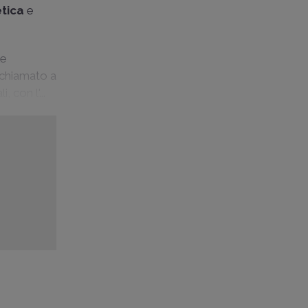
etica
e
le
, chiamato a
 con l'...