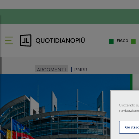
FISCO
ARGOMENTI
PNRR
Cliccando su
navigazione 
Gestis