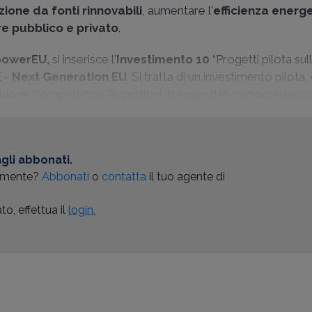
ione da fonti rinnovabili
, aumentare l'
efficienza energ
e pubblico e privato
.
powerEU,
si inserisce l'
Investimento 10
“Progetti pilota sul
UE–
Next Generation EU
. Si tratta di un investimento pilota
Nuove Competenze Transizioni, tra questi le microcredenziali,
gli abbonati.
almente?
Abbonati
o
contatta
il tuo agente di
o, effettua il
login.