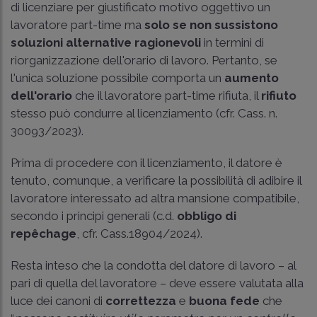
di licenziare per giustificato motivo oggettivo un
lavoratore part-time ma
solo se non sussistono
soluzioni alternative ragionevoli
in termini di
riorganizzazione dell'orario di lavoro. Pertanto, se
l'unica soluzione possibile comporta un
aumento
dell'orario
che il lavoratore part-time rifiuta, il
rifiuto
stesso può condurre al licenziamento (cfr.
Cass. n.
30093/2023
).
Prima di procedere con il licenziamento, il datore è
tenuto, comunque, a verificare la possibilità di adibire il
lavoratore interessato ad altra mansione compatibile,
secondo i principi generali (c.d.
obbligo di
repêchage
, cfr.
Cass.18904/2024
).
Resta inteso che la condotta del datore di lavoro – al
pari di quella del lavoratore – deve essere valutata alla
luce dei canoni di
correttezza
e
buona fede
che