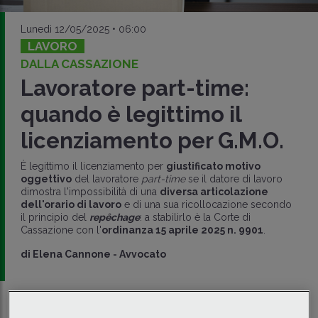
Lunedì 12/05/2025 • 06:00
LAVORO
DALLA CASSAZIONE
Lavoratore part-time:
quando è legittimo il
licenziamento per G.M.O.
È legittimo il licenziamento per
giustificato motivo
oggettivo
del lavoratore
part-time
se il datore di lavoro
dimostra l'impossibilità di una
diversa articolazione
dell'orario di lavoro
e di una sua ricollocazione secondo
il principio del
repêchage
: a stabilirlo è la Corte di
Cassazione con l'
ordinanza 15 aprile 2025 n. 9901
.
di
Elena Cannone
-
Avvocato
Traduci con IA
Ascolta la news