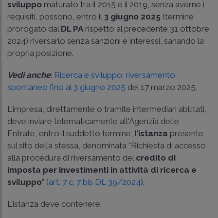
sviluppo
maturato tra il 2015 e il 2019, senza averne i
requisiti, possono, entro il
3 giugno 2025
(termine
prorogato dal
DL PA
rispetto al precedente 31 ottobre
2024) riversarlo senza sanzioni e interessi, sanando la
propria posizione.
Vedi anche
:
Ricerca e sviluppo: riversamento
spontaneo fino al 3 giugno 2025
del 17 marzo 2025.
L'impresa, direttamente o tramite intermediari abilitati,
deve inviare telematicamente all'Agenzia delle
Entrate, entro il suddetto termine, l'
istanza
presente
sul sito della stessa, denominata "Richiesta di accesso
alla procedura di riversamento del
credito di
imposta per investimenti in attività di ricerca e
sviluppo
” (
art. 7 c. 7 bis DL 39/2024
).
L'istanza deve contenere: