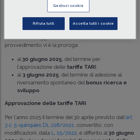
Traduci con IA
Ascolta la news
Gestisci cookie
Tempo di lettura
2 min.
Rifiuta tutti
Accetta tutti i cookie
Il 7 maggio 2025, il
DL PA
(
DL 25/2025
) è stato
convertito in legge. Tra le novità previste dal
provvedimento vi è la proroga:
al
30 giugno 2025
, del termine per
l'approvazione delle
tariffe TARI
;
al
3 giugno 2025
, del termine di adesione al
riversamento spontaneo del
bonus ricerca e
sviluppo
.
Approvazione delle tariffe TARI
Per l'anno 2025 il termine del 30 aprile previsto dall'
art.
3 c. 5-quinquies DL 228/2021
, convertito, con
modificazioni, dalla
L. 15/2022
, è differito al
30 giugno