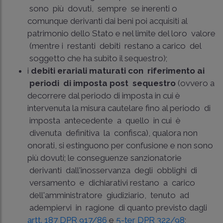
sono più dovuti, sempre se inerenti o
comunque derivanti dai beni poi acquisiti al
patrimonio dello Stato e nel limite del loro valore
(mentre i restanti debiti restano a carico del
soggetto che ha subito il sequestro);
i
debiti erariali maturati con riferimento ai
periodi di imposta post sequestro
(ovvero a
decorrere dal periodo di imposta in cui è
intervenuta la misura cautelare fino al periodo di
imposta antecedente a quello in cui è
divenuta definitiva la confisca), qualora non
onorati, si estinguono per confusione e non sono
più dovuti; le conseguenze sanzionatorie
derivanti dall'inosservanza degli obblighi di
versamento e dichiarativi restano a carico
dell'amministratore giudiziario, tenuto ad
adempiervi in ragione di quanto previsto dagli
artt. 187 DPR 917/86
e
5­-ter DPR 322/98
;