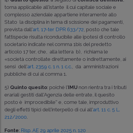
torna applicabile all'istante ­ il cui capitale sociale e
complesso aziendale appartiene interamente allo
Stato ­ la disciplina in tema di scissione dei pagamenti,
prevista dall'
art. 17­-ter DPR 633/72
, posto che tale
fattispecie risulta riconducibile alle ipotesi di controllo
societario indicate nel comma 1­bis del predetto
articolo 17 ­ter, che, alla lettera b), richiama le
«società controllate direttamente o indirettamente, ai
sensi dell'
art. 2359 c. 1 n. 1 c.c.
, da amministrazioni
pubbliche di cui al comma 1.
5)
Quinto quesito
: poiché l'
IMU
non rientra tra i tributi
erariali gestiti dall'Agenzia delle entrate, il quesito
posto è improcedibile'' e, come tale, improduttivo
degli effetti tipici dell'interpello di cui all'
art. 11 c. 5 L.
212/2000
.
Fonte
:
Risp. AE 29 aprile 2025 n. 120