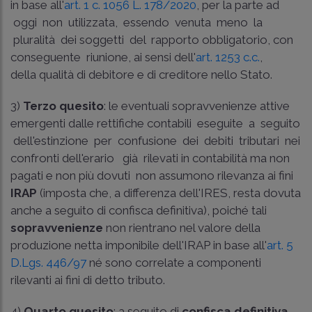
in base all'
art. 1 c. 1056 L. 178/2020
, per la parte ad
oggi non utilizzata, essendo venuta meno la
pluralità dei soggetti del rapporto obbligatorio, con
conseguente riunione, ai sensi dell'
art. 1253 c.c.
,
della qualità di debitore e di creditore nello Stato.
3)
Terzo quesito
: le eventuali sopravvenienze attive
emergenti dalle rettifiche contabili eseguite a seguito
dell'estinzione per confusione dei debiti tributari nei
confronti dell'erario ­ già rilevati in contabilità ma non
pagati e non più dovuti ­ non assumono rilevanza ai fini
IRAP
(imposta che, a differenza dell'IRES, resta dovuta
anche a seguito di confisca definitiva), poiché tali
sopravvenienze
non rientrano nel valore della
produzione netta imponibile dell'IRAP in base all'
art. 5
D.Lgs. 446/97
né sono correlate a componenti
rilevanti ai fini di detto tributo.
4)
Quarto quesito
: a seguito di
confisca definitiva
,