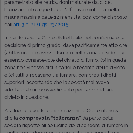
parametrato alle retribuzioni maturate dal dì del
licenziamento a quello dell'effettiva reintegra, nella
misura massima delle 12 mensilità, così come disposto
dall'
art. 3 c. 2 D.Lgs. 23/2015
.
In particolare, la Corte distrettuale, nel confermare la
decisione di primo grado, dava pacificamente atto che
(a) il lavoratore avesse fumato nella zona air-side, pur
essendo consapevole del divieto di fumo, (b) in quella
zona non vi fosse alcun cartello recante detto divieto
e (c) tutti si recavano lì a fumare, compresi i diretti
superiori, accertando che la società mai aveva
adottato alcun provvedimento per far rispettare il
divieto in questione.
Alla luce di queste considerazioni, la Corte riteneva
che la
comprovata “tolleranza”
da parte della
società rispetto all'abitudine dei dipendenti di fumare in
quella zona, dove non era neanche era apposto un