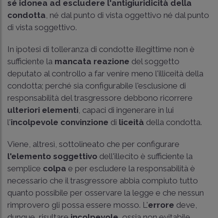
sé idonea ad escludere l'antigiuridicità
della
condotta
, né dal punto di vista oggettivo né dal punto
di vista soggettivo.
In ipotesi di tolleranza di condotte illegittime non è
sufficiente la
mancata reazione
del soggetto
deputato al controllo a far venire meno l'illiceità della
condotta; perché sia configurabile l'esclusione di
responsabilità del trasgressore debbono ricorrere
ulteriori elementi
, capaci di ingenerare in lui
l'
incolpevole
convinzione
di
liceità
della condotta.
Viene, altresì, sottolineato che per configurare
l'elemento soggettivo
dell'illecito è sufficiente la
semplice
colpa
e per escludere la responsabilità è
necessario che il trasgressore abbia compiuto tutto
quanto possibile per osservare la legge e che nessun
rimprovero gli possa essere mosso. L'
errore
deve,
dunque, risultare
incolpevole
, ossia non evitabile