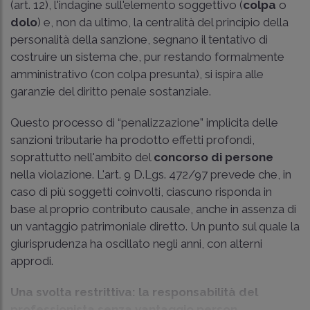
(art. 12), l'indagine sull'elemento soggettivo (
colpa
o
dolo
) e, non da ultimo, la centralità del principio della
personalità della sanzione, segnano il tentativo di
costruire un sistema che, pur restando formalmente
amministrativo (con colpa presunta), si ispira alle
garanzie del diritto penale sostanziale.
Questo processo di “penalizzazione” implicita delle
sanzioni tributarie ha prodotto effetti profondi,
soprattutto nell'ambito del
concorso di persone
nella violazione. L'art. 9 D.Lgs. 472/97 prevede che, in
caso di più soggetti coinvolti, ciascuno risponda in
base al proprio contributo causale, anche in assenza di
un vantaggio patrimoniale diretto. Un punto sul quale la
giurisprudenza ha oscillato negli anni, con alterni
approdi.
Una svolta restrittiva: la responsabilità del
professionista senza vantaggio person...