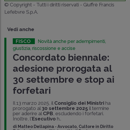
© Copyright - Tutti i diritti riservati - Giuffrè Francis
Lefebvre S.p.A.
Vedi anche
FISCO
Novità anche per adempimenti,
giustizia, riscossione e accise
Concordato biennale:
adesione prorogata al
30 settembre e stop ai
forfetari
Il 13 marzo 2025, il
Consiglio dei Ministri
ha
prorogato al
30 settembre 2025
il termine
per aderire al
CPB
, escludendo i forfetari.
Inoltre, l'
Esecutivo
h..
di
Matteo Dellapina
-
Avvocato, Cultore in Diritto