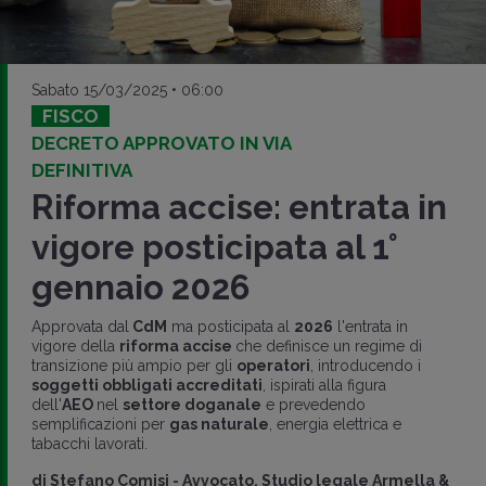
Sabato 15/03/2025 • 06:00
FISCO
DECRETO APPROVATO IN VIA
DEFINITIVA
Riforma accise: entrata in
vigore posticipata al 1°
gennaio 2026
Approvata dal
CdM
ma posticipata al
2026
l'entrata in
vigore della
riforma accise
che definisce un regime di
transizione più ampio per gli
operatori
, introducendo i
soggetti obbligati accreditati
, ispirati alla figura
dell'
AEO
nel
settore doganale
e prevedendo
semplificazioni per
gas naturale
, energia elettrica e
tabacchi lavorati.
di
Stefano Comisi
-
Avvocato, Studio legale Armella &