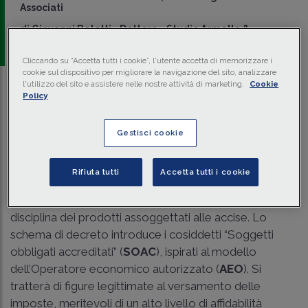
Associati
di
Giovanni Belotti
-
Dottore - Studio Armella &
Associati
Cliccando su “Accetta tutti i cookie”, l'utente accetta di memorizzare i
cookie sul dispositivo per migliorare la navigazione del sito, analizzare
l'utilizzo del sito e assistere nelle nostre attività di marketing.
Cookie
Traduci con IA
Ascolta la news
Policy
Tempo di lettura
1 min.
Gestisci cookie
I Soggetti obbligati accreditati (SOAC)
Rifiuta tutti
Accetta tutti i cookie
Il
Consiglio dei Ministri
ha approvato definitivamente
lo schema di decreto legislativo che innoverà la
disciplina dei prodotti assoggettati alle accise. Lo
schema di decreto introduce i cosiddetti “Soggetti
obbligati accreditati” (
SOAC
), ispirati al modello
dell’Operatore economico autorizzato (
AEO
). Si
tratterà di figure legittimate al versamento delle
imposte, meritevoli di un alto livello di affidabilità