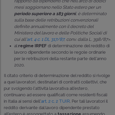
rapporto da dipendenti che nell'arco di dodici
mesi soggiornano nello Stato estero per un
periodo superiore a 183 giorni
, è determinato
sulla base delle retribuzioni convenzionali
definite annualmente con il decreto del
Ministero del lavoro e delle Politiche Sociali di
cui all'
art. 4 c. 1 DL 317/87
, conv. dalla
L. 398/87
».
al
regime IRPEF
di determinazione del reddito di
lavoro dipendente secondo le regole ordinarie
per le retribuzioni della restante parte dell'anno
2020.
Il citato criterio di determinazione del reddito si rivolge
a quei lavoratori, destinatari di contratti collettivi, che
pur svolgendo l'attività lavorativa all'estero,
continuano ad essere qualificati come residenti fiscali
in Italia ai sensi dell'
art. 2 c. 2 TUIR
. Per tali lavoratori il
reddito derivante dal lavoro dipendente prestato
all'estero è assoggettato a
tassazione
assumendo