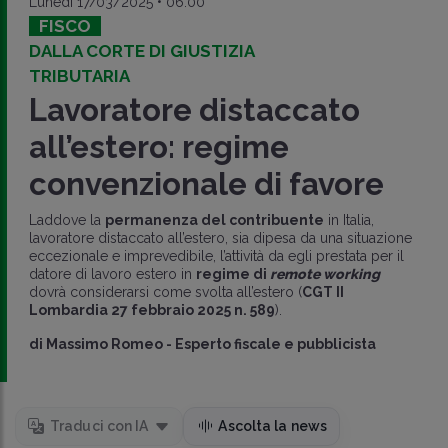
Lunedì 17/03/2025 • 06:00
FISCO
DALLA CORTE DI GIUSTIZIA
TRIBUTARIA
Lavoratore distaccato
all’estero: regime
convenzionale di favore
Laddove la
permanenza del contribuente
in Italia,
lavoratore distaccato all’estero, sia dipesa da una situazione
eccezionale e imprevedibile, l’attività da egli prestata per il
datore di lavoro estero in
regime di
remote working
dovrà considerarsi come svolta all’estero (
CGT II
Lombardia 27 febbraio 2025 n. 589
).
di
Massimo Romeo
-
Esperto fiscale e pubblicista
Traduci con IA
Ascolta la news