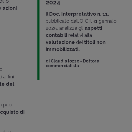
toli o
2024
le
azioni
Il
Doc. Interpretativo n. 11
,
pubblicato dall'OIC il 31 gennaio
2025, analizza gli
aspetti
contabili
relativi alla
valutazione
dei
titoli non
immobilizzati
..
di
Claudia Iozzo
-
Dottore
commercialista
to
ai fini
ite del
n può
acquisto di