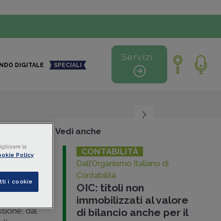
Servizi
NDO DIGITALE
SPECIALI
+
-
Vedi anche
gliorare la
CONTABILITÀ
okie Policy
to in
Dall’Organismo Italiano di
Contabilità
tti i cookie
OIC: titoli non
 ha chiarito
immobilizzati al valore
ssione, dal
di bilancio anche per il