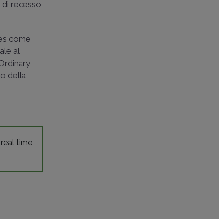
o di recesso
ares come
ale al
 Ordinary
o della
 real time,