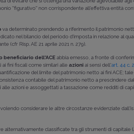
la di evitare che si ottenga una variazione agevolabile agli e
io ''figurativo'' non corrispondente all'effettiva entità conta
o
va determinato prendendo a riferimento il patrimonio nett
dicato nel bilancio del periodo d'imposta in relazione al qua
ante (cfr
Risp. AE 21 aprile 2021 n. 279
).
 beneficiario dell'ACE
abbia emesso, a fronte di conferim
i ai fini fiscali come similari alle
azioni
ai sensi dell'
art. 44 c. 2
antificazione del limite del patrimonio netto ai fini ACE; tale 
 consistenza contabile del patrimonio netto a prescindere dal
ri alle azioni e assoggettati a tassazione come redditi di cap
olendo considerare le altre circostanze evidenziate dall'is
lternativamente classificate tra gli strumenti di capitale (