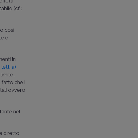
ffetti
bile (cfr.
o così
le è
enti in
 lett. a)
limite,
 fatto che i
itali ovvero
tante nel
a diretto