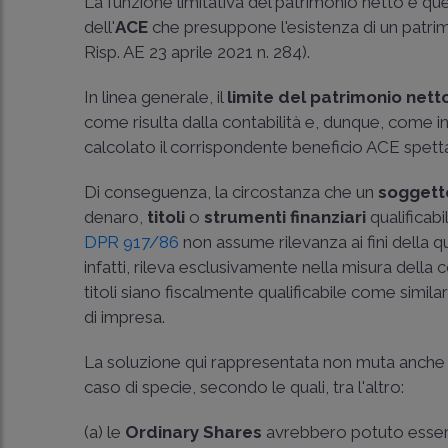
La funzione limitativa del patrimonio netto è quel
dell'
ACE
che presuppone l'esistenza di un patrimon
Risp. AE 23 aprile 2021 n. 284
).
In linea generale, il
limite del patrimonio
nett
come risulta dalla contabilità e, dunque, come in
calcolato il corrispondente beneficio ACE spett
Di conseguenza, la circostanza che un
soggetto
denaro,
titoli
o
strumenti finanziari
qualificabil
DPR 917/86
non assume rilevanza ai fini della qu
infatti, rileva esclusivamente nella misura della
titoli siano fiscalmente qualificabile come simila
di impresa.
La soluzione qui rappresentata non muta anche v
caso di specie, secondo le quali, tra l'altro:
(a) le
Ordinary Shares
avrebbero potuto essere a