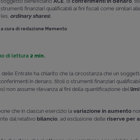
soggetto beneficiario
ACE
, di
conferimenti in denaro
, ti
strumenti finanziari qualificabili ai fini fiscali come similari al
(es.
ordinary shares
).
a cura di
redazione Memento
o di lettura
2 min.
a delle Entrate ha chiarito che la circostanza che un sogget
ferimenti in denaro, titoli o strumenti finanziari qualificabili 
res) non assume rilevanza ai fini della quantificazione del
lim
one che in ciascun esercizio la
variazione in aumento
no
ante dal relativo
bilancio
, ad esclusione delle
riserve per 