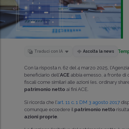
Temp
Traduci con IA
Ascolta la news
Con la risposta n. 62 del 4 marzo 2025, l'Agenzi
beneficiario dell'
ACE
abbia emesso, a fronte di con
fiscali come similari alle azioni (es. ordinary sha
patrimonio netto
ai fini ACE.
Si ricorda che l'
art. 11 c. 1 DM 3 agosto 2017
disp
comunque eccedere il
patrimonio netto
risult
azioni proprie
.