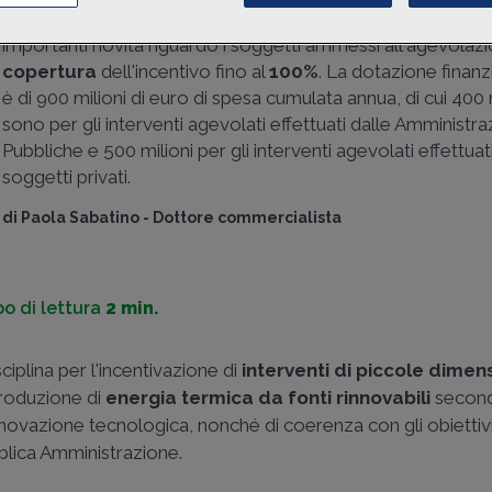
Il Decreto ancora in bozza relativo al
conto termico 3.0
c
importanti novità riguardo i soggetti ammessi all'agevolazi
copertura
dell'incentivo fino al
100%
. La dotazione finanz
è di 900 milioni di euro di spesa cumulata annua, di cui 400 
sono per gli interventi agevolati effettuati dalle Amministra
Pubbliche e 500 milioni per gli interventi agevolati effettuat
soggetti privati.
di
Paola Sabatino
-
Dottore commercialista
o di lettura
2 min.
ciplina per l'incentivazione di
interventi di piccole dimen
produzione di
energia termica da fonti rinnovabili
second
 innovazione tecnologica, nonché di coerenza con gli obiettivi
bblica Amministrazione.