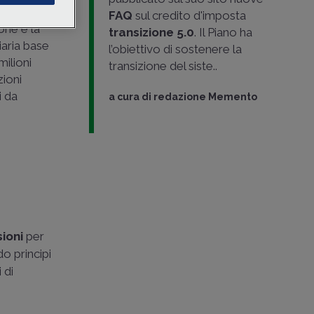
ontiene
FAQ
sul credito d'imposta
one e la
transizione 5.0
. Il Piano ha
iaria base
l’obiettivo di sostenere la
milioni
transizione del siste..
zioni
i da
a cura di
redazione Memento
sioni
per
o principi
 di