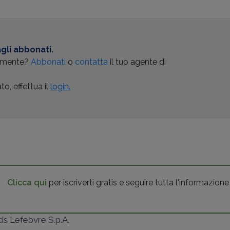
gli abbonati.
almente?
Abbonati
o
contatta
il tuo agente di
o, effettua il
login.
Clicca qui
per iscriverti gratis e seguire tutta l'informazione
ncis Lefebvre S.p.A.