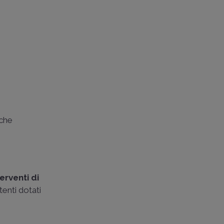
 che
terventi di
stenti dotati