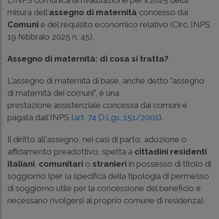
L'INPS comunica la rivalutazione per il 2025 della
misura dell'
assegno di maternità
concesso dai
Comuni
e del requisito economico relativo (Circ. INPS
19 febbraio 2025 n. 45).
Assegno di maternità: di cosa si tratta?
L'assegno di maternità di base, anche detto "assegno
di maternità dei comuni", è una
prestazione assistenziale concessa dai comuni e
pagata dall'INPS (
art. 74 D.Lgs. 151/2001
).
Il diritto all'assegno, nei casi di parto, adozione o
affidamento preadottivo, spetta a
cittadini residenti
italiani
,
comunitari
o
stranieri
in possesso di titolo di
soggiorno (per la specifica della tipologia di permesso
di soggiorno utile per la concessione del beneficio è
necessario rivolgersi al proprio comune di residenza).