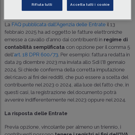
Rifiuta tutti
Accetta tutti i cookie
Regime del registrato
La
FAQ pubblicata dall'Agenzia delle Entrate
il 13
febbraio 2025 ha ad oggetto le fatture elettroniche
emesse a cavallo d'anno dai contribuenti in
regime di
contabilità semplificata
con opzione per il comma 5
dell'
art. 18 DPR 600/73
. Per esempio: fattura redatta in
data 29 dicembre 2023 ma inviata allo Sdi l'8 gennaio
2024. Si chiede conferma della corretta imputazione
del ricavo ai fini dei redditi, che può essere a scelta del
contribuente nel 2023 o 2024, alla luce del fatto che, in
questi casi, la registrazione del documento potrà
avvenire indifferentemente nel 2023 oppure nel 2024.
La risposta delle Entrate
Previa opzione, vincolante per almeno un triennio, i
contribuenti possono
tenere i registri ai fini dell'IVA