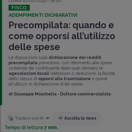
Lunedì 10/02/2025 • 06:00
FISCO
ADEMPIMENTI DICHIARATIVI
Precompilata: quando e
come opporsi all’utilizzo
delle spese
Le disposizioni sulla
dichiarazione dei redditi
precompilata
prevedono, con riferimento alle spese
sostenute dal contribuente dalle quali derivano le
agevolazioni fiscali
(detrazioni o deduzioni), la facoltà
dello stesso di
opporsi alla trasmissione
e quindi
all'utilizzo in dichiarazione di tali spese.
di
Giuseppe Moschella
-
Dottore commercialista
Traduci con IA
Ascolta la news
Tempo di lettura
7 min.