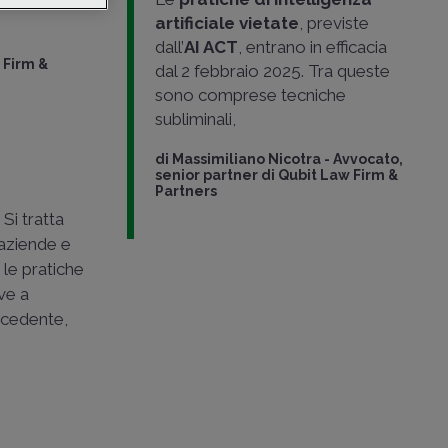
nza
artificiale vietate
, previste
dall’
AI ACT
, entrano in efficacia
 Firm &
dal 2 febbraio 2025. Tra queste
sono comprese tecniche
subliminali,
di
Massimiliano Nicotra
-
Avvocato,
senior partner di Qubit Law Firm &
Partners
. Si tratta
 aziende e
 le pratiche
ive a
recedente,
n