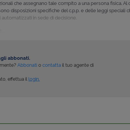
zionali che assegnano tale compito a una persona fisica. Al di
no disposizioni specifiche del c.p.p. e delle leggi speciali 
 automatizzati in sede di decisione.
...
gli abbonati.
almente?
Abbonati
o
contatta
il tuo agente di
o, effettua il
login.