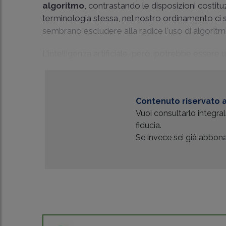
algoritmo
, contrastando le disposizioni costitu
terminologia stessa, nel nostro ordinamento ci so
sembrano escludere alla radice l'uso di algoritmi
L'intelligenza artificiale, però, potrebbe essere ut
Contenuto riservato a
Vuoi consultarlo integr
fiducia.
Se invece sei già abbonat