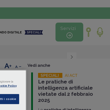
Servizi
NDO DIGITALE
SPECIALI
+
-
Vedi anche
SPECIALI
AI ACT
i di
Le pratiche di
gliorare la
okie Policy
intelligenza artificiale
vietate dal 2 febbraio
sistemi di
2025
tti i cookie
bertà
Le
pratiche di intelligenza