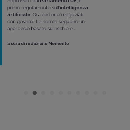
Approvato dal
Parlamento UE
, il
primo regolamento sull’
intelligenza
artificiale
. Ora partono i negoziati
con governi. Le norme seguono un
approccio basato sul rischio e ..
a cura di
redazione Memento