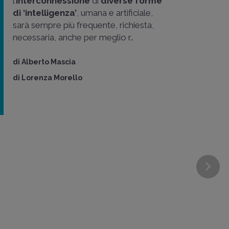
l’
interconnessione
di
diverse forme
di ‘intelligenza’
, umana e artificiale,
sarà sempre più frequente, richiesta,
necessaria, anche per meglio r..
di
Alberto Mascia
di
Lorenza Morello