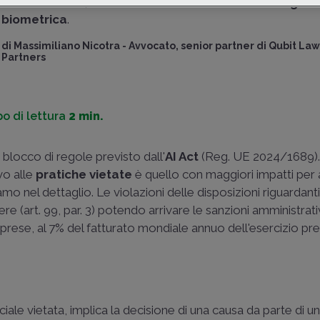
fondamentali
, tra cui
classificazioni e videosorveglia
biometrica
.
di
Massimiliano Nicotra
-
Avvocato, senior partner di Qubit Law
Partners
o di lettura
2 min.
o blocco di regole previsto dall'
AI Act
(
Reg. UE 2024/1689
)
ivo alle
pratiche vietate
è quello con maggiori impatti per
mo nel dettaglio. Le violazioni delle disposizioni riguardanti
ere (art. 99, par. 3) potendo arrivare le sanzioni amministrat
mprese, al 7% del fatturato mondiale annuo dell'esercizio p
ificiale vietata, implica la decisione di una causa da parte di u