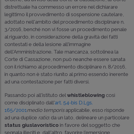
distrettuale ha commesso un errore nel dichiarare
legittimo il provvedimento di sospensione cautelare,
adottato nell'ambito del procedimento disciplinare n.
3/2016, benché non vi fosse un procedimento penale
al riguardo, in considerazione della gravità dei fatti
contestati e della lesione all'immagine
dell'Amministrazione. Tale mancanza, sottolinea la
Corte di Cassazione, non può neanche essere sanata
con il richiamo al procedimento disciplinare n. 8/2016,
in quanto non è stato riunito al primo essendo inerente
ad una contestazione per fatti diversi.
Passando poi all'istituto del
whistleblowing
così
come disciplinato dall'
art. 54-bis D.Lgs.
165/2001
medio temporis
applicabile, esso risponde
ad una duplice
ratio
: da un lato, delineare un particolare
status giuslavoristico
in favore del soggetto che
segnala illeciti e, dall'altro, favorire l'emersione,