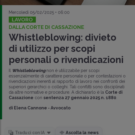
Mercoledì 05/02/2025 • 06:00
LAVORO
DALLA CORTE DI CASSAZIONE
Whistleblowing: divieto
di utilizzo per scopi
personali o rivendicazioni
Il
Whistleblowing
non è utilizzabile per scopi
essenzialmente di carattere personale o per contestazioni o
rivendicazioni inerenti al rapporto di lavoro nei confronti dei
superiori gerarchici o colleghi. Tali conflitti sono disciplinati
da altre normative e procedure. A dichiararlo è la
Corte di
Cassazione
con
sentenza 27 gennaio 2025 n. 1880
.
di
Elena Cannone
-
Avvocato
Traduci con IA
Ascolta la news