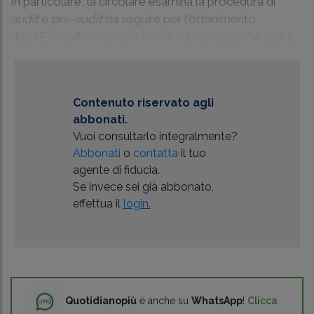
In particolare, la circolare esamina la procedura di
audit
e
pre-audit
da seguire per l'ottenimento
dell'AEO, soffermandosi anche sui vantaggi che tale s...
Contenuto riservato agli
abbonati.
Vuoi consultarlo integralmente?
Abbonati
o
contatta
il tuo
agente di fiducia.
Se invece sei già abbonato,
effettua il
login.
Quotidianopiù
è anche su
WhatsApp
!
Clicca