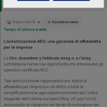
Associati
Traduci con IA
Ascolta la news
Tempo di lettura
2 min.
L'autorizzazione AEO: una garanzia di affidabilità
per le imprese
La
Circ. Assonime 3 febbraio 2025 n. 2/2025
sottolinea le numerose opportunità che interessano gli
operatori certificati AEO.
Tale autorizzazione rappresenta uno
status
di
affidabilità per l'impresa e dà diritto a tutte le
semplificazioni e le agevolazioni previste dal Codice
doganale dell'Unione europea (Reg. UE 952/2013),
assicurando un risparmio nei tempi di consegna e nei