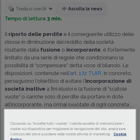
Traduci con IA
Ascolta la news
Tempo di lettura
3 min.
Il
riporto delle perdite
e il conseguente utilizzo delle
stesse in diminuzione del reddito della società
risultante dalla
fusione
o
incorporante
, è fortemente
limitato da una serie di regole che condizionano la
possibilità di “compensare” detta voce di bilancio. Le
disposizioni, contenute nell'
art. 172 TUIR
, in concreto,
perseguono l'obiettivo di evitare l'
incorporazione di
società inattive
a fini elusivi e la fusione di “scatole
vuote” o cariche solo di perdite da portare in dote
all'incorporante, ma ormai svuotate di ogni concreta
operatività.
Cliccando su “Accetta tutti i cookie”, l'utente accetta di memorizzare i
Il principio della Cassazione
cookie sul dispositivo per migliorare la navigazione del sito, analizzare
l'utilizzo del sito e assistere nelle nostre attività di marketing.
Cookie
Policy