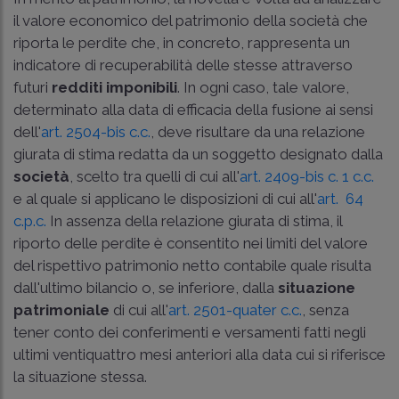
il valore economico del patrimonio della società che
riporta le perdite che, in concreto, rappresenta un
indicatore di recuperabilità delle stesse attraverso
futuri
redditi imponibili
. In ogni caso, tale valore,
determinato alla data di efficacia della fusione ai sensi
dell'
art. 2504-bis c.c.
, deve risultare da una relazione
giurata di stima redatta da un soggetto designato dalla
società
, scelto tra quelli di cui all'
art. 2409-bis c. 1 c.c.
e al quale si applicano le disposizioni di cui all'
art. 64
c.p.c.
In assenza della relazione giurata di stima, il
riporto delle perdite è consentito nei limiti del valore
del rispettivo patrimonio netto contabile quale risulta
dall'ultimo bilancio o, se inferiore, dalla
situazione
patrimoniale
di cui all'
art. 2501-quater c.c.
, senza
tener conto dei conferimenti e versamenti fatti negli
ultimi ventiquattro mesi anteriori alla data cui si riferisce
la situazione stessa.