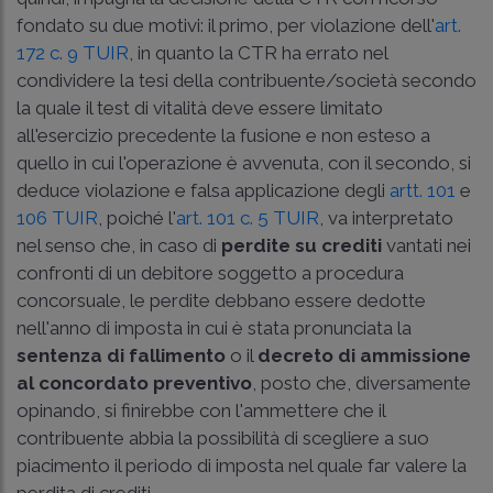
fondato su due motivi: il primo, per violazione dell'
art.
172 c. 9 TUIR
, in quanto la CTR ha errato nel
condividere la tesi della contribuente/società secondo
la quale il test di vitalità deve essere limitato
all'esercizio precedente la fusione e non esteso a
quello in cui l'operazione è avvenuta, con il secondo, si
deduce violazione e falsa applicazione degli
artt. 101
e
106 TUIR
, poiché l'
art. 101 c. 5 TUIR
, va interpretato
nel senso che, in caso di
perdite su crediti
vantati nei
confronti di un debitore soggetto a procedura
concorsuale, le perdite debbano essere dedotte
nell'anno di imposta in cui è stata pronunciata la
sentenza di fallimento
o il
decreto di ammissione
al concordato preventivo
, posto che, diversamente
opinando, si finirebbe con l'ammettere che il
contribuente abbia la possibilità di scegliere a suo
piacimento il periodo di imposta nel quale far valere la
perdita di crediti.