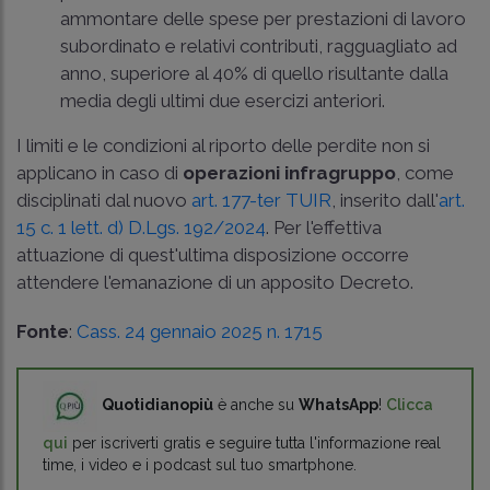
ammontare delle spese per prestazioni di lavoro
subordinato e relativi contributi, ragguagliato ad
anno, superiore al 40% di quello risultante dalla
media degli ultimi due esercizi anteriori.
I limiti e le condizioni al riporto delle perdite non si
applicano in caso di
operazioni infragruppo
, come
disciplinati dal nuovo
art. 177-ter TUIR
, inserito dall'
art.
15 c. 1 lett. d) D.Lgs. 192/2024
. Per l'effettiva
attuazione di quest'ultima disposizione occorre
attendere l'emanazione di un apposito Decreto.
Fonte
:
Cass. 24 gennaio 2025 n. 1715
Quotidianopiù
è anche su
WhatsApp
!
Clicca
qui
per iscriverti gratis e seguire tutta l'informazione real
time, i video e i podcast sul tuo smartphone.