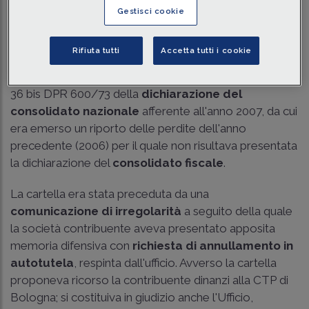
La questione giuridica
Gestisci cookie
Nel 2011 veniva notificata alla società, poi incorporata
Rifiuta tutti
Accetta tutti i cookie
da un'altra società, una
cartella di pagamento
emessa a seguito di un
controllo formale
ex all'art.
36 bis DPR 600/73 della
dichiarazione del
consolidato nazionale
afferente all'anno 2007, da cui
era emerso un riporto delle perdite dell'anno
precedente (2006) per il quale non risultava presentata
la dichiarazione del
consolidato fiscale
.
La cartella era stata preceduta da una
comunicazione di irregolarità
a seguito della quale
la società contribuente aveva presentato apposita
memoria difensiva con
richiesta di annullamento in
autotutela
, respinta dall'ufficio. Avverso la cartella
proponeva ricorso la contribuente dinanzi alla CTP di
Bologna; si costituiva in giudizio anche l'Ufficio,