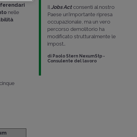
eferendari
Il
Jobs Act
consentì al nostro
nto
nelle
Paese un'importante ripresa
bilità
occupazionale, ma un vero
percorso demolitorio ha
modificato strutturalmente le
impost..
di
Paolo Stern NexumStp
-
Consulente del lavoro
cinque
dum