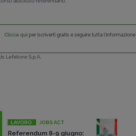
corso all’istituto referendario.
Clicca qui
per iscriverti gratis e seguire tutta l'informazione
ncis Lefebvre S.p.A.
LAVORO
JOBS ACT
Referendum 8-9 giugno: