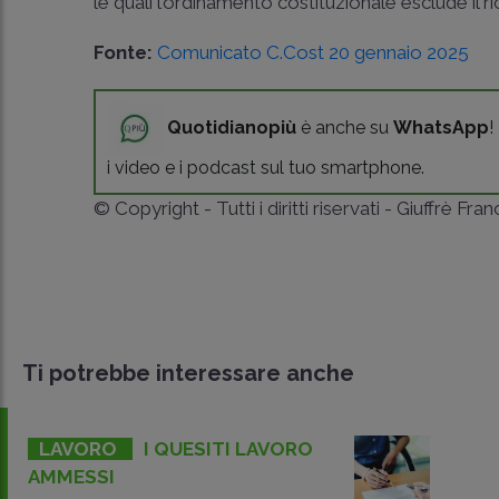
le quali l’ordinamento costituzionale esclude il ri
Fonte:
Comunicato C.Cost 20 gennaio 2025
Quotidianopiù
è anche su
WhatsApp
!
i video e i podcast sul tuo smartphone.
© Copyright - Tutti i diritti riservati - Giuffrè Fra
Ti potrebbe interessare anche
LAVORO
I QUESITI LAVORO
AMMESSI