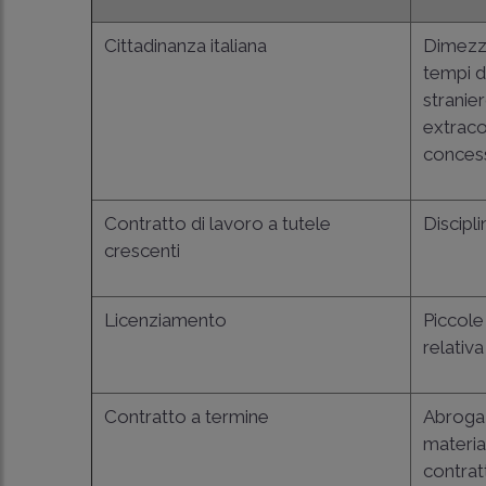
Cittadinanza italiana
Dimezza
tempi di
strani
extraco
concess
Contratto di lavoro a tutele
Discipli
crescenti
Licenziamento
Piccole
relativa
Contratto a termine
Abrogaz
materia
contrat