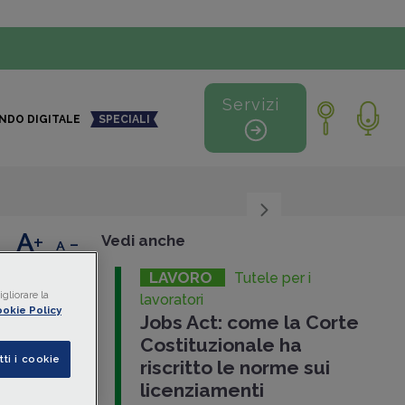
Servizi
NDO DIGITALE
SPECIALI
+
-
Vedi anche
LAVORO
Tutele per i
:
gliorare la
lavoratori
okie Policy
Jobs Act: come la Corte
Costituzionale ha
tti i cookie
riscritto le norme sui
licenziamenti
2025
,