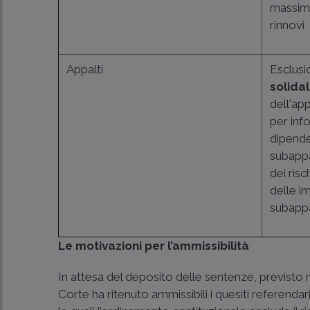
massima
rinnovi
Appalti
Esclusi
solida
dell'ap
per info
dipende
subapp
dei risch
delle i
subappa
Le motivazioni per l’ammissibilità
In attesa del deposito delle sentenze, previsto 
Corte ha ritenuto ammissibili i quesiti referendar