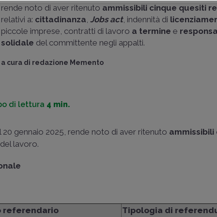
rende noto di aver ritenuto
ammissibili cinque quesiti r
relativi a:
cittadinanza
,
Jobs act
, indennità di
licenziame
piccole imprese, contratti di lavoro
a termine
e
responsa
solidale
del committente negli appalti.
a cura di
redazione Memento
o di lettura
4 min.
 20 gennaio 2025, rende noto di aver ritenuto
ammissibili
 del lavoro.
ionale
 referendario
Tipologia di referen