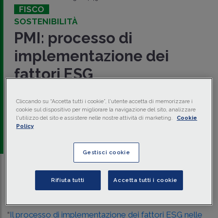
FISCO
SOSTENIBILITÀ
PMI: processo di
implementazione dei
fattori ESG
Con il
Com. Stampa 21 gennaio 2025
, il
CNDCEC
ha
pubblicato l’
IRS n. 11
sul processo di
implementazione
Cliccando su “Accetta tutti i cookie”, l'utente accetta di memorizzare i
dei fattori ESG
nelle
PMI
; una fase che si avvia
cookie sul dispositivo per migliorare la navigazione del sito, analizzare
anteriormente rispetto alla fase di
rendicontazione
.
l'utilizzo del sito e assistere nelle nostre attività di marketing.
Cookie
Policy
a cura di
redazione Memento
Gestisci cookie
Traduci con IA
Ascolta la news
Rifiuta tutti
Accetta tutti i cookie
Tempo di lettura
2 min.
“
Il processo di implementazione dei fattori ESG nelle