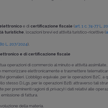
lettronico
e di
certificazione fiscale
(
art. 1 c. 74-77 L. 
tà turistiche
, locazioni brevi ed attività turistico-ricettive (
a
. 80 L. 207/2024
).
ttronico e di certificazione fiscale
tua operazioni di commercio al minuto e attività assimilate, 
e memorizzare elettronicamente e trasmettere telematic
ettivi giornalieri. L'obbligo equivale, per le operazioni B2C, a 
dello stesso D.Lgs. per le operazioni B2B: attraverso tali stru
te per preminenti ragioni di
privacy
) i dati relativi alle opera
 emissione di fattura.
voluzione della materia.