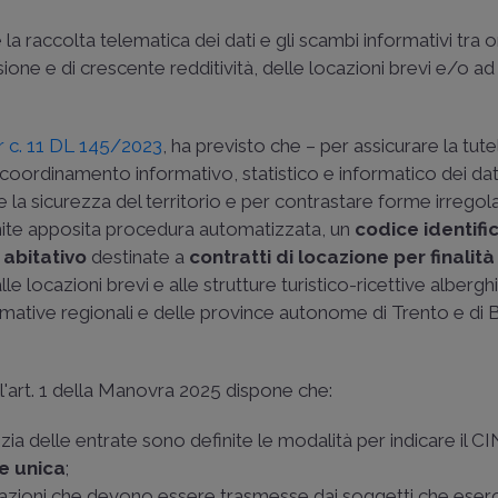
e la raccolta telematica dei dati e gli scambi informativi tra o
sione e di crescente redditività, delle locazioni brevi e/o a
er c. 11 DL 145/2023
, ha previsto che – per assicurare la tute
coordinamento informativo, statistico e informatico dei dat
 la sicurezza del territorio e per contrastare forme irregola
ramite apposita procedura automatizzata, un
codice identifi
 abitativo
destinate a
contratti di locazione per finalità
lle locazioni brevi e alle strutture turistico-ricettive alberg
normative regionali e delle province autonome di Trento e di 
ll'art. 1 della Manovra 2025 dispone che:
a delle entrate sono definite le modalità per indicare il CI
ne unica
;
cazioni che devono essere trasmesse dai soggetti che eser