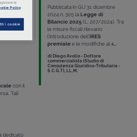
gliorare la
mergere
Pubblicata in GU 31 dicembre
okie Policy
i
2024 n. 305 la
Legge di
della
Bilancio 2025
(L. 207/2024). Tra
tti i cookie
le misure fiscali rilevano
l'introduzione dell'
IRES
butario
premiale
e le modifiche al
<..
di
Diego Avolio
-
Dottore
commercialista (Studio di
Consulenza Giuridico-Tributaria -
S.C.G.T), LL.M.
scale
con il
sa. Tali
rà dedicato