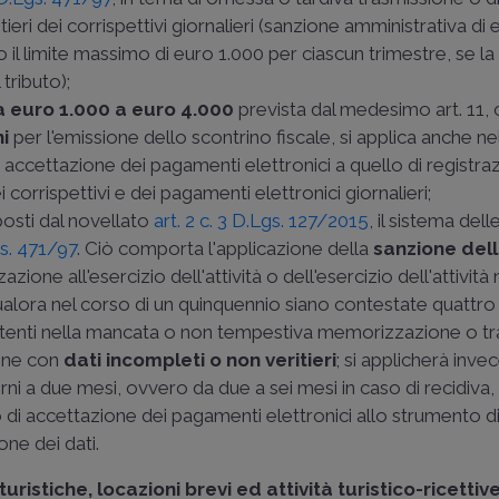
ieri dei corrispettivi giornalieri (sanzione amministrativa di
l limite massimo di euro 1.000 per ciascun trimestre, se la
 tributo);
a euro 1.000 a euro 4.000
prevista dal medesimo art. 11, c
hi
per l'emissione dello scontrino fiscale, si applica anche ne
ccettazione dei pagamenti elettronici a quello di registra
orrispettivi e dei pagamenti elettronici giornalieri;
posti dal novellato
art. 2 c. 3 D.Lgs. 127/2015
, il sistema dell
gs. 471/97
. Ciò comporta l'applicazione della
sanzione del
zazione all'esercizio dell'attività o dell'esercizio dell'attivi
ualora nel corso di un quinquennio siano contestate quattro 
nsistenti nella mancata o non tempestiva memorizzazione o t
one con
dati incompleti o non veritieri
; si applicherà invec
i a due mesi, ovvero da due a sei mesi in caso di recidiva, p
di accettazione dei pagamenti elettronici allo strumento d
ne dei dati.
turistiche, locazioni brevi ed attività turistico-ricettiv