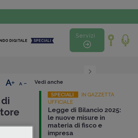
Servizi
NDO DIGITALE
SPECIALI
+
-
Vedi anche
SPECIALI
IN GAZZETTA
 di
UFFICIALE
Legge di Bilancio 2025:
itore
le nuove misure in
materia di fisco e
impresa
o