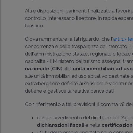
Altre disposizioni, parimenti finalizzate a favorir
controllo, interessano il settore, in rapida espan
turistico.
Giova rammentare, a tal riguardo, che l'
art. 13 t
concorrenza e della trasparenza del mercato, il 
dell'amministrazione statale, regionale e locale e
ospitalità - il Ministero del turismo assegna, t
nazionale
(
CIN
) alle
unità immobiliari ad uso
alle unità immobiliari ad uso abitativo destinate a
extralberghiere definite ai sensi delle vigenti 
detiene e gestisce la relativa banca dati.
Con riferimento a tali previsioni, il comma 78 de
con provvedimento del direttore dell'Agenzi
dichiarazioni fiscali
e nella
certificazio
il CIN deve essere riportato nelle comuni