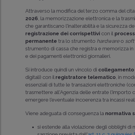
Attraverso la modifica del terzo comma del citato
2026
, la memorizzazione elettronica e la tras
che garantiscano l'inalterabilità e la sicurezza d
registrazione dei corrispettivi
con il
process
permanente
tra lo strumento
hardware
o
sof
strumento di cassa che registra e memorizza in 
e dei pagamenti elettronici giornalieri.
Si introduce quindi un vincolo di
collegamento
digitali) con il
registratore telematico
, in mo
essenziali di tutte le transazioni elettroniche (c
trasmettere all'Agenzia delle entrate l'importo 
emergere l'eventuale incoerenza tra incassi reali
Viene adeguata di conseguenza la
normativa s
si estende alla violazione degli obblighi 
sanzione prevista dall'
art. 11 c. 2 quinquie