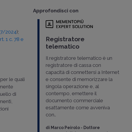
Approfondisci con
207/2024
);
Registratore
rt. 1 c. 78 e
telematico
Il registratore telematico è un
registratore di cassa con
capacità di connettersi a Internet
per le quali
e consente di memorizzare la
singola operazione e, al
amente
contempo, emettere il
quello di
documento commerciale
menti,
esattamente come avveniva
zioni
con..
di
Marco Peirolo
-
Dottore