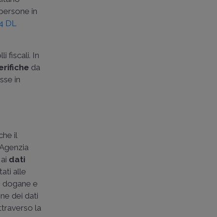
 persone in
. 4 DL
 fiscali. In
erifiche
da
sse in
he il
'Agenzia
 ai
dati
ati alle
le dogane e
one dei dati
attraverso la