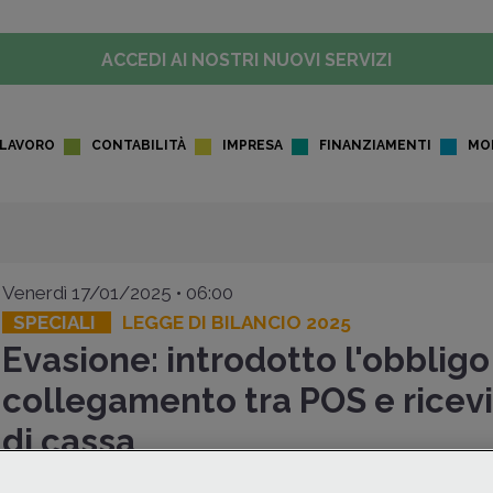
ACCEDI AI NOSTRI NUOVI SERVIZI
LAVORO
CONTABILITÀ
IMPRESA
FINANZIAMENTI
MO
Venerdì 17/01/2025 • 06:00
SPECIALI
LEGGE DI BILANCIO 2025
Evasione: introdotto l'obbligo
collegamento tra POS e ricev
di cassa
La
Legge di Bilancio 2025
contiene
misure di contrast