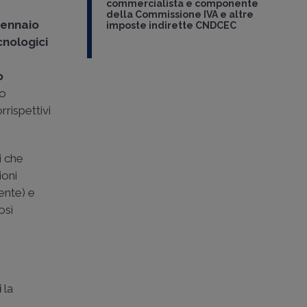
commercialista e componente
della Commissione IVA e altre
gennaio
imposte indirette CNDCEC
cnologici
o
lo
rispettivi
i che
ioni
iente) e
osì
i
la
i