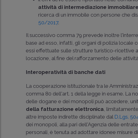
attività di intermediazione immobiliar
ricerca di un immobile con persone che disp
50/2017
.
Il successivo comma 79 prevede inoltre l'interrelazi
base ad esso, infatti, gli organi di polizia locale
essi effettuate sulle strutture turistico-ricettiv
locazione, al fine del rafforzamento delle attività 
Interoperatività di banche dati
La cooperazione istituzionale tra le Amministrazio
comma 80 dell'art. 1 della legge in esame. La no
delle dogane e dei monopoli può accedere, unita
della fatturazione elettronica
, limitatamente
altre imposte indirette disciplinate dal
D.Lgs. 5
dei monopoli, alla pari dell'Agenzia delle entrate
personali, è tenuta ad adottare idonee misure di ga