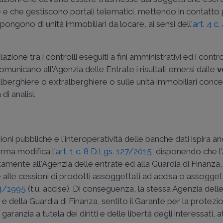
e
e che gestiscono portali telematici, mettendo in contatto
ongono di unità immobiliari da locare, ai sensi dell'
art. 4 c
one tra i controlli eseguiti a fini amministrativi ed i controlli
 comunicano all'Agenzia delle Entrate i risultati emersi dalle
v
e alberghiere o extralberghiere o sulle unità immobiliari conce
di analisi.
ni pubbliche e l'interoperatività delle banche dati ispira anc
rma modifica l'
art. 1 c. 8 D.Lgs. 127/2015
, disponendo che l
mente all'Agenzia delle entrate ed alla Guardia di Finanza,
 alle cessioni di prodotti assoggettati ad accisa o assoggett
04/1995
(t.u. accise). Di conseguenza, la stessa Agenzia del
 e della Guardia di Finanza, sentito il Garante per la protezi
ranzia a tutela dei diritti e delle libertà degli interessati, 