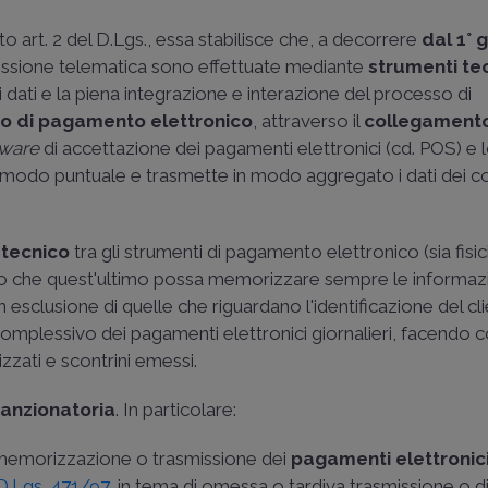
 art. 2 del D.Lgs., essa stabilisce che, a decorrere
dal 1° 
missione telematica sono effettuate mediante
strumenti te
ei dati e la piena integrazione e interazione del processo di
o di pagamento elettronico
, attraverso il
collegament
tware
di accettazione dei pagamenti elettronici (cd. POS) e 
modo puntuale e trasmette in modo aggregato i dati dei cor
 tecnico
tra gli strumenti di pagamento elettronico (sia fisic
do che quest'ultimo possa memorizzare sempre le informaz
on esclusione di quelle che riguardano l'identificazione del cl
complessivo dei pagamenti elettronici giornalieri, facendo c
zzati e scontrini emessi.
anzionatoria
. In particolare:
di memorizzazione o trasmissione dei
pagamenti elettronic
s D.Lgs. 471/97
, in tema di omessa o tardiva trasmissione o d