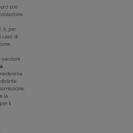
 euro 100
 violazione
. 5, per
l caso di
zione,
e sanzioni
la
tà medesima
distinte
rasmissione,
e la
er il
i
e