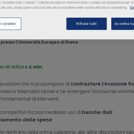
 “Accetta tutti i cookie”, l'utente accetta di memorizzare i cookie sul dispositivo per mi
all'evasione
mediante sviluppo di
banche dati
per far e
del sito, analizzare l'utilizzo del sito e assistere nelle nostre attività di marketing.
Co
l'economia sommersa. In particolare, si prevede l'obbligo d
collegamento fisico tra
POS
e
ricevitore di cassa
ai fini 
ci cookie
Rifiuta tutti
Accetta tu
raccolta dei dati dei corrispettivi delle
operazioni B2C
.
di
Alessandro De Stefano
-
Avvocato e Professore di diritto tri
presso l’Università Europea di Roma
o di lettura
2 min.
sposizioni che si propongono di
contrastare l'evasione fi
ronici e telematici idonei a far emergere l'economia sommer
ondamentali di interventi:
corrispettivi riscossi mediante uso di
banche dati
;
ciamento delle spese
.
e rientrano nella prima categoria; alle altre disposizioni sa