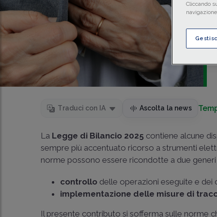
Cliccando su
navigazione 
Gestis
Temp
Traduci con IA
Ascolta la news
La
Legge di Bilancio 2025
contiene alcune di
sempre più accentuato ricorso a strumenti elett
norme possono essere ricondotte a due generi f
controllo
delle operazioni eseguite e dei 
implementazione delle misure di trac
Il presente contributo si sofferma sulle norme ch