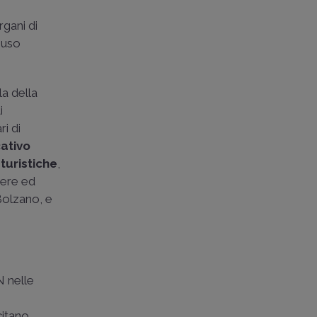
rgani di
d uso
la della
i
ri di
cativo
 turistiche
,
hiere ed
Bolzano, e
N nelle
citano