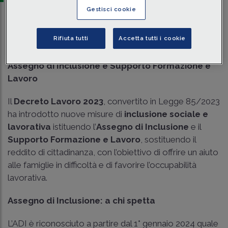
Gestisci cookie
Traduci con IA
Ascolta la news
Rifiuta tutti
Accetta tutti i cookie
Tempo di lettura
8 min.
Assegno di Inclusione e Supporto Formazione e
Lavoro
Il
Decreto Lavoro 2023
, convertito in Legge 85/2023
ha introdotto nuove misure di
inclusione sociale e
lavorativa
istituendo l’
Assegno di Inclusione
e il
Supporto Formazione e Lavoro
, sostituendo il
reddito di cittadinanza, con l’obiettivo di offrire un aiuto
alle famiglie in difficoltà e di favorire l’occupabilità
lavorativa.
Assegno di Inclusione: a chi spetta
L’ADI è riconosciuto a partire dal 1° gennaio 2024 quale