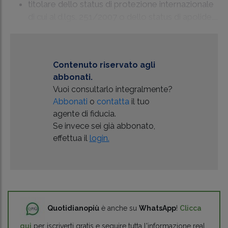
titolare dello status di protezione internazionale
di cui al d.lgs. 251/2007 o dello status di apolide....
Contenuto riservato agli
abbonati.
Vuoi consultarlo integralmente?
Abbonati
o
contatta
il tuo
agente di fiducia.
Se invece sei già abbonato,
effettua il
login.
Quotidianopiù
è anche su
WhatsApp
!
Clicca
qui
per iscriverti gratis e seguire tutta l'informazione real