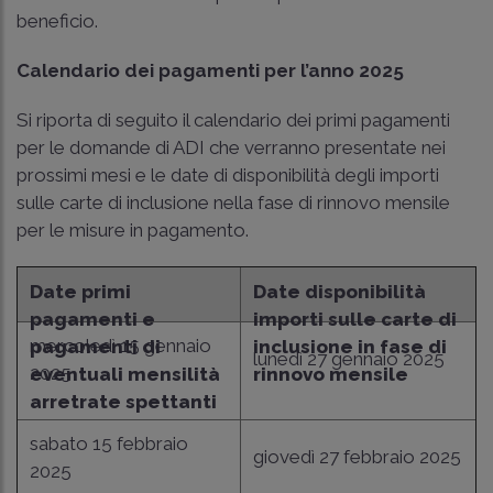
beneficio.
Calendario dei pagamenti per l’anno 2025
Si riporta di seguito il calendario dei primi pagamenti
per le domande di ADI che verranno presentate nei
prossimi mesi e le date di disponibilità degli importi
sulle carte di inclusione nella fase di rinnovo mensile
per le misure in pagamento.
Date primi
Date disponibilità
pagamenti e
importi sulle carte di
mercoledì 15 gennaio
pagamenti di
inclusione in fase di
lunedì 27 gennaio 2025
2025
eventuali mensilità
rinnovo mensile
arretrate spettanti
sabato 15 febbraio
giovedì 27 febbraio 2025
2025