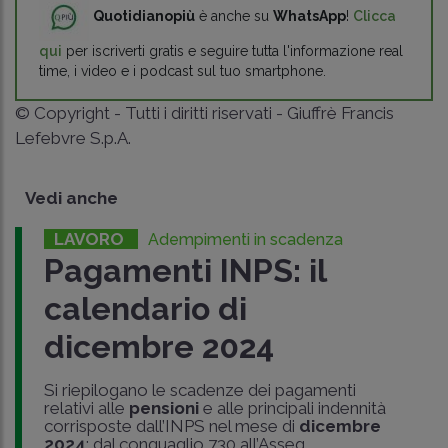
Quotidianopiù
è anche su
WhatsApp
!
Clicca
qui
per iscriverti gratis e seguire tutta l'informazione real
time, i video e i podcast sul tuo smartphone.
© Copyright - Tutti i diritti riservati - Giuffrè Francis
Lefebvre S.p.A.
Vedi anche
LAVORO
Adempimenti in scadenza
Pagamenti INPS: il
calendario di
dicembre 2024
Si riepilogano le scadenze dei pagamenti
relativi alle
pensioni
e alle principali indennità
corrisposte dall’INPS nel mese di
dicembre
2024
: dal conguaglio 730 all’Asseg..